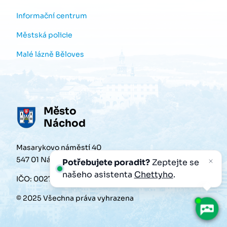
Informační centrum
Městská policie
Malé lázně Běloves
Město
Náchod
Masarykovo náměstí 40
547 01 Náchod
Potřebujete poradit?
Zeptejte se
našeho asistenta
Chettyho
.
IČO: 00272868
© 2025 Všechna práva vyhrazena