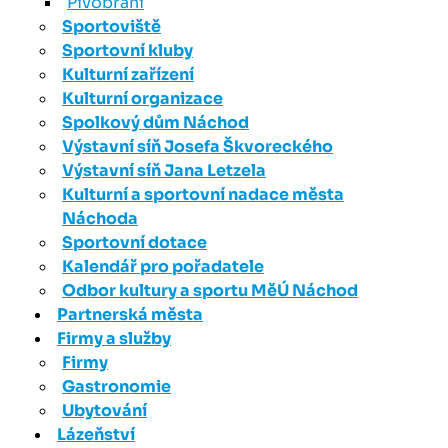
Pivobraní
Sportoviště
Sportovní kluby
Kulturní zařízení
Kulturní organizace
Spolkový dům Náchod
Výstavní síň Josefa Škvoreckého
Výstavní síň Jana Letzela
Kulturní a sportovní nadace města
Náchoda
Sportovní dotace
Kalendář pro pořadatele
Odbor kultury a sportu MěÚ Náchod
Partnerská města
Firmy a služby
Firmy
Gastronomie
Ubytování
Lázeňství