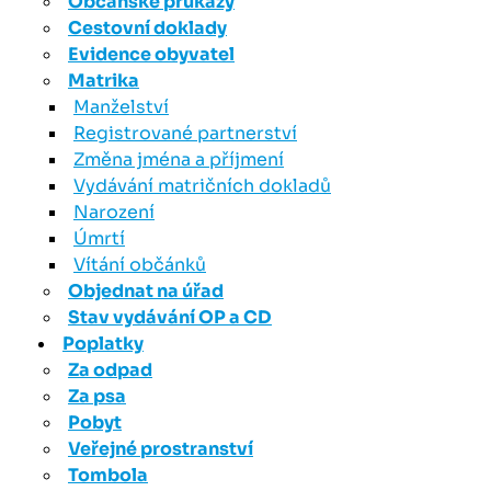
Občanské průkazy
Cestovní doklady
Evidence obyvatel
Matrika
Manželství
Registrované partnerství
Změna jména a příjmení
Vydávání matričních dokladů
Narození
Úmrtí
Vítání občánků
Objednat na úřad
Stav vydávání OP a CD
Poplatky
Za odpad
Za psa
Pobyt
Veřejné prostranství
Tombola