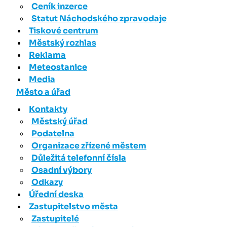
Ceník inzerce
Statut Náchodského zpravodaje
Tiskové centrum
Městský rozhlas
Reklama
Meteostanice
Media
Město a úřad
Kontakty
Městský úřad
Podatelna
Organizace zřízené městem
Důležitá telefonní čísla
Osadní výbory
Odkazy
Úřední deska
Zastupitelstvo města
Zastupitelé