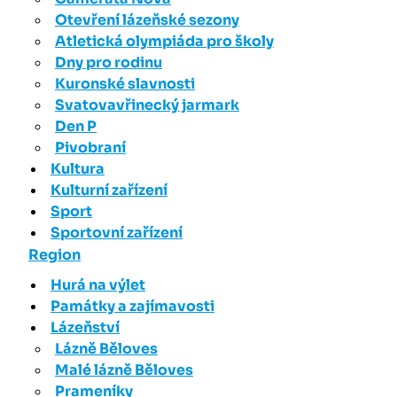
Otevření lázeňské sezony
Atletická olympiáda pro školy
Dny pro rodinu
Kuronské slavnosti
Svatovavřinecký jarmark
Den P
Pivobraní
Kultura
Kulturní zařízení
Sport
Sportovní zařízení
Region
Hurá na výlet
Památky a zajímavosti
Lázeňství
Lázně Běloves
Malé lázně Běloves
Prameníky