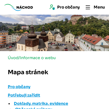
Pro 
občan
y
Menu
Úvod
/
Informace o webu
Mapa stránek
Pro občany
Potřebuji zařídit
Doklady, matrika, evidence