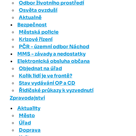
Odbor životního prostředí
Osvěta ovzduší
Aktualně
Bezpečnost
Městská policie
Krizové řízení
PČR - územní odbor Náchod
MMS - závady a nedostatky
Elektronická obsluha občana
Objednat na úřad
Kolik lidí je ve frontě?
Stav vydávání OP a CD
Řidičské průkazy k vyzvednutí
Zpravodajství
Aktuality
Město
Úřad
Doprava