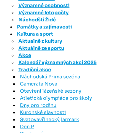
Významné osobnosti
Významné letopočty
Náchodští Židé
Památky a zajímavosti
Kultura a sport
Aktualně z kultury
Aktuálně ze sportu
Akce
Kalendář významných akcí 2025
Tradiční akce
Náchodská Prima sezóna
Camerata Nova
Otevření lázeňské sezony
Atletická olympiáda pro školy
Dny pro rodinu
Kuronské slavnosti
Svatovavřinecký jarmark
Den P