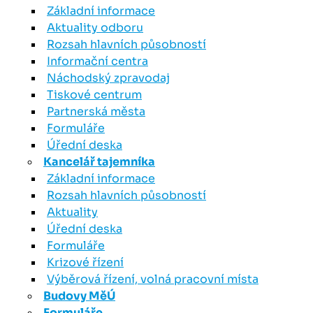
Základní informace
Aktuality odboru
Rozsah hlavních působností
Informační centra
Náchodský zpravodaj
Tiskové centrum
Partnerská města
Formuláře
Úřední deska
Kancelář tajemníka
Základní informace
Rozsah hlavních působností
Aktuality
Úřední deska
Formuláře
Krizové řízení
Výběrová řízení, volná pracovní místa
Budovy MěÚ
Formuláře