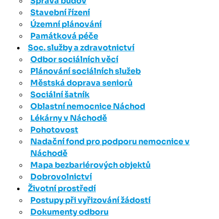
Správa budov
Stavební řízení
Územní plánování
Památková péče
Soc. služby a zdravotnictví
Odbor sociálních věcí
Plánování sociálních služeb
Městská doprava seniorů
Sociální šatník
Oblastní nemocnice Náchod
Lékárny v Náchodě
Pohotovost
Nadační fond pro podporu nemocnice v
Náchodě
Mapa bezbariérových objektů
Dobrovolnictví
Životní prostředí
Postupy při vyřizování žádostí
Dokumenty odboru