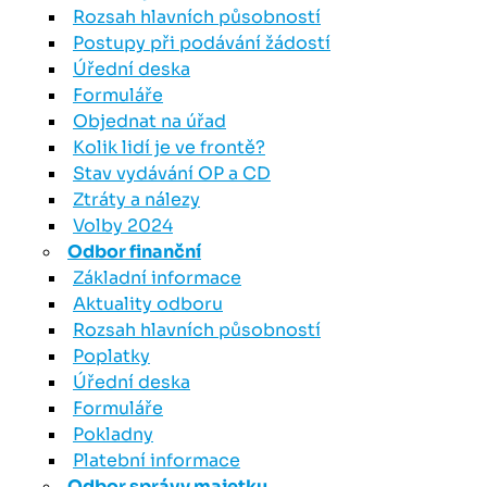
Rozsah hlavních působností
Postupy při podávání žádostí
Úřední deska
Formuláře
Objednat na úřad
Kolik lidí je ve frontě?
Stav vydávání OP a CD
Ztráty a nálezy
Volby 2024
Odbor finanční
Základní informace
Aktuality odboru
Rozsah hlavních působností
Poplatky
Úřední deska
Formuláře
Pokladny
Platební informace
Odbor správy majetku