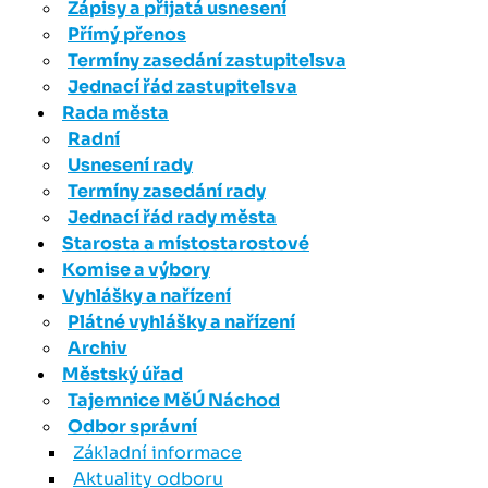
Zápisy a přijatá usnesení
Přímý přenos
Termíny zasedání zastupitelsva
Jednací řád zastupitelsva
Rada města
Radní
Usnesení rady
Termíny zasedání rady
Jednací řád rady města
Starosta a místostarostové
Komise a výbory
Vyhlášky a nařízení
Plátné vyhlášky a nařízení
Archiv
Městský úřad
Tajemnice MěÚ Náchod
Odbor správní
Základní informace
Aktuality odboru