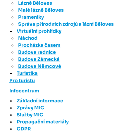
Lázně Běloves
Malé lázně Běloves
Prameníky
Správa přírodních zdrojů a lázní Běloves
Virtuální prohlídky
Náchod
Procházka časem
Budova radnice
Budova Zámecká
Budova Němcové
Turistika
Pro turistu
Infocentrum
Základní informace
Zprávy MIC
Služby MIC
Propagační materiály
GDPR