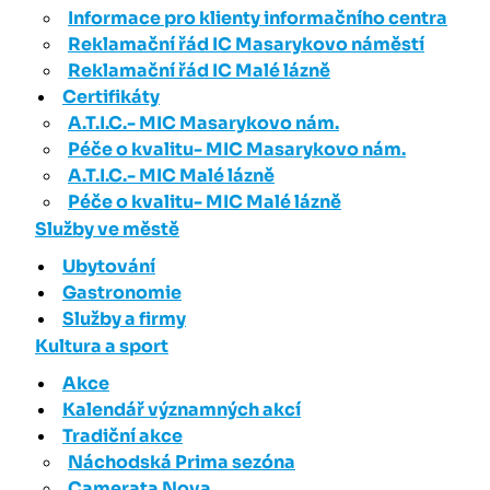
Informace pro klienty informačního centra
Reklamační řád IC Masarykovo náměstí
Reklamační řád IC Malé lázně
Certifikáty
A.T.I.C.- MIC Masarykovo nám.
Péče o kvalitu- MIC Masarykovo nám.
A.T.I.C.- MIC Malé lázně
Péče o kvalitu- MIC Malé lázně
Služby ve městě
Ubytování
Gastronomie
Služby a firmy
Kultura a sport
Akce
Kalendář významných akcí
Tradiční akce
Náchodská Prima sezóna
Camerata Nova