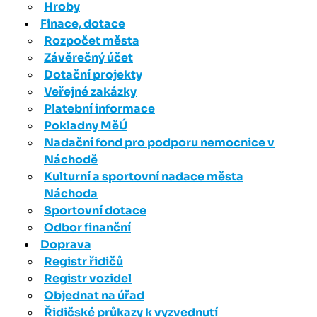
Hroby
Finace, dotace
Rozpočet města
Závěrečný účet
Dotační projekty
Veřejné zakázky
Platební informace
Pokladny MěÚ
Nadační fond pro podporu nemocnice v
Náchodě
Kulturní a sportovní nadace města
Náchoda
Sportovní dotace
Odbor finanční
Doprava
Registr řidičů
Registr vozidel
Objednat na úřad
Řidičské průkazy k vyzvednutí