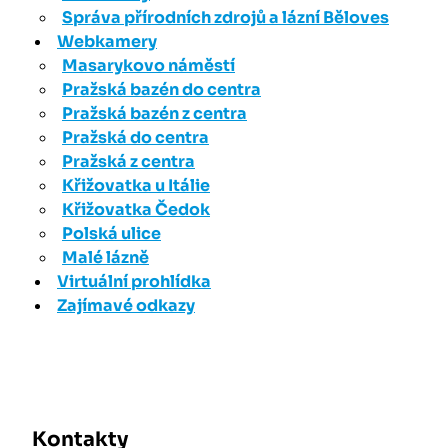
Správa přírodních zdrojů a lázní Běloves
Webkamery
Masarykovo náměstí
Pražská bazén do centra
Pražská bazén z centra
Pražská do centra
Pražská z centra
Křižovatka u Itálie
Křižovatka Čedok
Polská ulice
Malé lázně
Virtuální prohlídka
Zajímavé odkazy
Kontakty