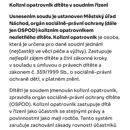
Kolizní opatrovník dítěte v soudním řízení
Usnesením soudu je ustanoven Městský úřad
Náchod, orgán sociálně-právní ochrany (dále
jen OSPOD) kolizním opatrovníkem
nezletilého dítěte. Kolizní opatrovník
je osoba,
která je určena pro dané soudní jednání
(nejčastěji ve věci péče a výživy). Zastupuje
nejlepší zájem dítěte a činí zákonné kroky
v souladu s úmluvou o právech dítěte a
zákonem č. 359/1999 Sb., o sociálně-právní
ochraně dětí, v platném znění.
Dítěti je soudem jmenován kolizní opatrovník,
zpravidla orgán sociálně-právní ochrany dítěte
(OSPOD). Kolizní opatrovník zastupuje dítě
v řízení jako účastník se stejnými právy a
povinnostmi jako mají rodiče. Tento systém
zaručuje zachování zásady rovnosti účastníků