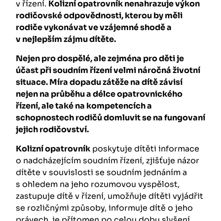
v řízení.
Kolizní opatrovník nenahrazuje výkon
rodičovské odpovědnosti, kterou by měli
rodiče vykonávat ve vzájemné shodě a
v nejlepším zájmu dítěte.
Nejen pro dospělé, ale zejména pro děti je
účast při soudním řízení velmi náročná životní
situace. Míra dopadu zátěže na dítě závisí
nejen na průběhu a délce opatrovnického
řízení, ale také na kompetencích a
schopnostech rodičů domluvit se na fungovaní
jejich rodičovství.
Kolizní opatrovník
poskytuje dítěti informace
o nadcházejícím soudním řízení, zjišťuje názor
dítěte v souvislosti se soudním jednáním a
s ohledem na jeho rozumovou vyspělost,
zastupuje dítě v řízení, umožňuje dítěti vyjádřit
se rozličnými způsoby, informuje dítě o jeho
právech, je přítomen po celou dobu slyšení