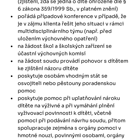
(zjištění, zda se jedná o dítě ohrožené dle §
6 zákona 359/1999 Sb., v platném znění)
pořádá případové konference v případě, že
je v zájmu klienta řešit jeho situaci v rámci
multidisciplinárního týmu (např. před
uložením výchovného opatření)
na žádost škol a školských zařízení se
účastní výchovných komisí
na žádost soudu provádí pohovor s dítětem
ke zjištění názoru dítěte
poskytuje osobám vhodným stát se
osvojiteli nebo pěstouny poradenskou
pomoc
poskytuje pomoc při uplatňování nároku
dítěte na výživné a při vymáhání plnění
vyživovací povinnosti k dítěti, včetně
pomoci při podávání návrhu soudu, přitom
spolupracuje zejména s orgány pomoci v
hmotné nouzi, povinnými osobami, orgány