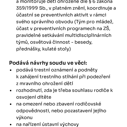
a monitoruje děti ohrožené dle § 6 zákona
359/1999 Sb., v platném znění, koordinuje a
účastní se preventivních aktivit v rámci
svého správního obvodu (Tým pro mládež,
účast v preventivních programech na ZŠ,
pravidelné setkávání multidisciplinárních
týmů, osvětová činnost - besedy,
přednášky, kulaté stoly)
Podává návrhy soudu ve věci:
podává trestní oznámení a podněty
k zahájení trestního stíhání při podezření
z mravního ohrožení dětí
rozhodnutí, zda je třeba souhlasu rodiče k
osvojení dítěte
na omezení nebo zbavení rodičovské
odpovědnosti, nebo pozastavení jejího
výkonu
na nařízení ústavní výchovy