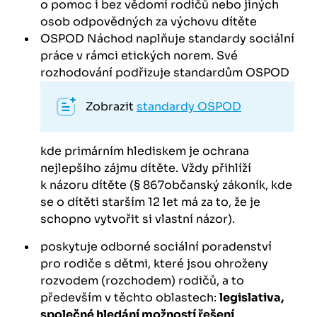
o pomoc i bez vědomí rodičů nebo jiných
osob odpovědných za výchovu dítěte
OSPOD Náchod naplňuje standardy sociální
práce v rámci etických norem. Své
rozhodování podřizuje standardům OSPOD
Zobrazit
standardy OSPOD
kde primárním hlediskem je ochrana
nejlepšího zájmu dítěte. Vždy přihlíží
k názoru dítěte (§ 867občanský zákoník, kde
se o dítěti starším 12 let má za to, že je
schopno vytvořit si vlastní názor).
poskytuje odborné sociální poradenství
pro rodiče s dětmi, které jsou ohroženy
rozvodem (rozchodem) rodičů, a to
především v těchto oblastech:
legislativa,
společné hledání možností řešení