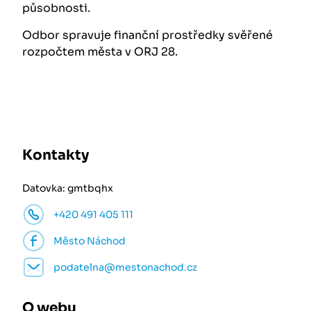
působnosti.
Odbor spravuje finanční prostředky svěřené
rozpočtem města v ORJ 28.
Kontakty
Datovka: gmtbqhx
+420 491 405 111
Město Náchod
podatelna@mestonachod.cz
O webu