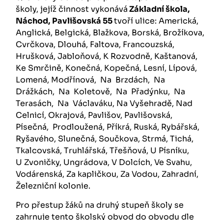
školy, jejíž činnost vykonává
Základní škola,
Náchod,
Pavlišovská 55
tvoří ulice: Americká,
Anglická, Belgická, Blažkova, Borská, Brožíkova,
Cvrčkova, Dlouhá, Faltova, Francouzská,
Hrušková, Jabloňová, K Rozvodně, Kaštanová,
Ke Smrčině, Konečná, Kopečná, Lesní, Lípová,
Lomená, Modřínová, Na Brzdách, Na
Drážkách, Na Koletově, Na Přadýnku, Na
Terasách, Na Václaváku, Na Vyšehradě, Nad
Celnicí, Okrajová, Pavlišov, Pavlišovská,
Písečná, Prodloužená, Příkrá, Ruská, Rybářská,
Ryšavého, Slunečná, Součkova, Strmá, Tichá,
Tkalcovská, Truhlářská, Třešňová, U Písníku,
U Zvoničky, Ungrádova, V Dolcích, Ve Svahu,
Vodárenská, Za kapličkou, Za Vodou, Zahradní,
Železniční kolonie.
Pro přestup žáků na druhý stupeň školy se
zahrnuje tento školský obvod do obvodu dle