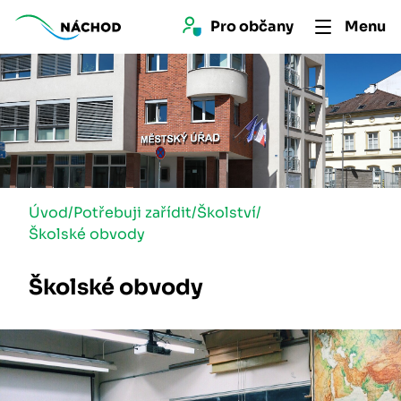
Pro 
občan
y
Menu
Úvod
/
Potřebuji zařídit
/
Školství
/
Školské obvody
Školské obvody