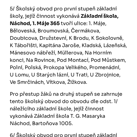
5/ Školský obvod pro první stupeň základní
školy, jejíž činnost vykonává
Základní škola,
Náchod,
1. Máje 365
tvoří ulice: 1. Máje,
Běloveská, Broumovská, Čermákova,
Doubicova, Družstevní, K Brodu, K Sokolovně,
K Tábořišti, Kapitána Jaroše, Kladská, Lázeňská,
Mánesovo nábřeží, Müllerova, Na Horním
konci, Na Rovince, Pod Montací, Pod Můstkem,
Polní, Polská, Prokopa Velikého, Promenádní,
U Lomu, U Starých lázní, U Trati, U Zbrojnice,
Ve Smrčinách, Vítkova, Žižkova.
Pro přestup žáků na druhý stupeň se zahrnuje
tento školský obvod do obvodu dle odst. 1/
náležícího základní škole, jejíž činnost
vykonává Základní škola T. G. Masaryka
Náchod, Bartoňova 1005.
6/ Školský obvod pro první stupeň základní