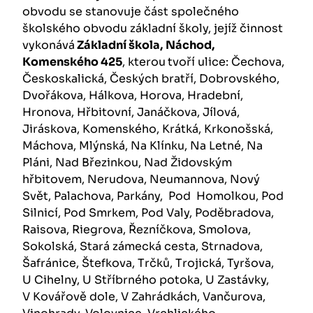
obvodu se stanovuje část společného
školského obvodu základní školy, jejíž činnost
vykonává
Základní škola,
Náchod,
Komenského 425
, kterou
tvoří ulice: Čechova,
Českoskalická, Českých bratří, Dobrovského,
Dvořákova, Hálkova, Horova, Hradební,
Hronova, Hřbitovní, Janáčkova, Jílová,
Jiráskova, Komenského, Krátká, Krkonošská,
Máchova, Mlýnská, Na Klínku, Na Letné, Na
Pláni, Nad Březinkou, Nad Židovským
hřbitovem, Nerudova, Neumannova, Nový
Svět, Palachova, Parkány, Pod Homolkou, Pod
Silnicí, Pod Smrkem, Pod Valy, Poděbradova,
Raisova, Riegrova, Řezníčkova, Smolova,
Sokolská, Stará zámecká cesta, Strnadova,
Šafránice, Štefkova, Trčků, Trojická, Tyršova,
U Cihelny, U Stříbrného potoka, U Zastávky,
V Kovářově dole, V Zahrádkách, Vančurova,