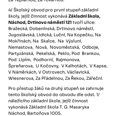
4/ Školský obvod
pro první stupeň
základní
školy, jejíž činnost vykonává
Základní škola,
Náchod,
Drtinovo náměstí 121
tvoří ulice:
Bražecká, Dobenínská, Drtinovo náměstí,
Jugoslávská, Lidická, Luční, Na Kopečku, Na
Mokřinách, Na Skalce, Na Výsluní,
Nemastova, Nová, Novoměstská, Odboje,
Partyzánská, Pekelská, Peklo, Pod Brankou,
Pod Lipím, Podhorní, Rajmonova,
Špreňarova, U Kočovny, V Kalhotách, V Kapse,
V Náměrkách, V Ostrovech, Václavická,
Wiesnerova, Za Přádelnou, Za Řekou, Zářeční.
Pro přestup žáků na druhý stupeň se zahrnuje
tento školský obvod do obvodu dle odst. 1/
náležícího základní škole, jejíž činnost
vykonává Základní škola T. G. Masaryka
Náchod, Bartoňova 1005.