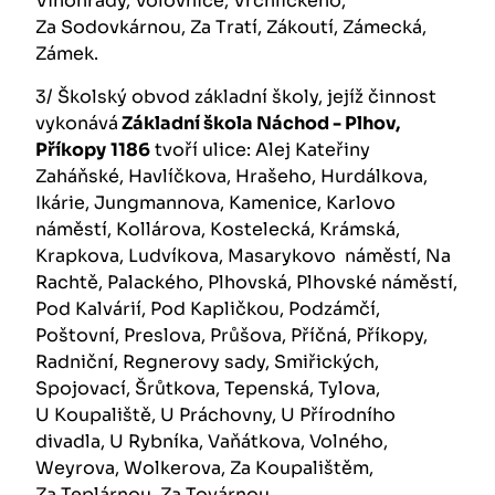
Vinohrady, Volovnice, Vrchlického,
Za Sodovkárnou, Za Tratí, Zákoutí, Zámecká,
Zámek.
3/ Školský obvod základní školy, jejíž činnost
vykonává
Základní škola Náchod - Plhov,
Příkopy
1186
tvoří ulice: Alej Kateřiny
Zaháňské, Havlíčkova, Hrašeho, Hurdálkova,
Ikárie, Jungmannova, Kamenice, Karlovo
náměstí, Kollárova, Kostelecká, Krámská,
Krapkova, Ludvíkova, Masarykovo náměstí, Na
Rachtě, Palackého, Plhovská, Plhovské náměstí,
Pod Kalvárií, Pod Kapličkou, Podzámčí,
Poštovní, Preslova, Průšova, Příčná, Příkopy,
Radniční, Regnerovy sady, Smiřických,
Spojovací, Šrůtkova, Tepenská, Tylova,
U Koupaliště, U Práchovny, U Přírodního
divadla, U Rybníka, Vaňátkova, Volného,
Weyrova, Wolkerova, Za Koupalištěm,
Za Teplárnou, Za Továrnou.