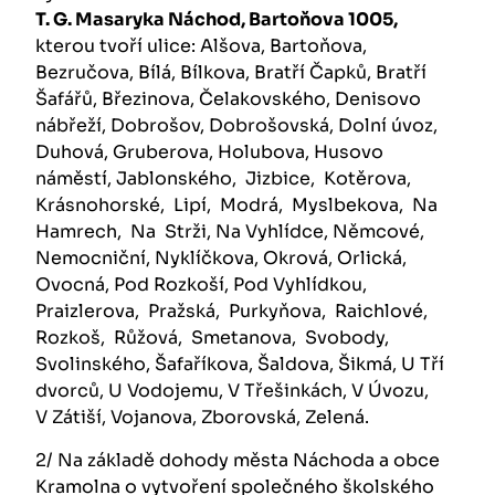
T. G. Masaryka Náchod, Bartoňova 1005,
kterou tvoří ulice: Alšova, Bartoňova,
Bezručova, Bílá, Bílkova, Bratří Čapků, Bratří
Šafářů, Březinova, Čelakovského, Denisovo
nábřeží, Dobrošov, Dobrošovská, Dolní úvoz,
Duhová, Gruberova, Holubova, Husovo
náměstí, Jablonského, Jizbice, Kotěrova,
Krásnohorské, Lipí, Modrá, Myslbekova, Na
Hamrech, Na Strži, Na Vyhlídce, Němcové,
Nemocniční, Nyklíčkova, Okrová, Orlická,
Ovocná, Pod Rozkoší, Pod Vyhlídkou,
Praizlerova, Pražská, Purkyňova, Raichlové,
Rozkoš, Růžová, Smetanova, Svobody,
Svolinského, Šafaříkova, Šaldova, Šikmá, U Tří
dvorců, U Vodojemu, V Třešinkách, V Úvozu,
V Zátiší, Vojanova, Zborovská, Zelená.
2/ Na základě dohody města Náchoda a obce
Kramolna o vytvoření společného školského