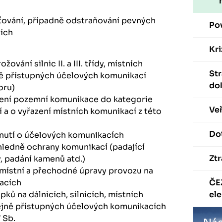
ťování, případně odstraňování pevných
Po
ích
Kri
žování silnic II. a III. třídy, místních
St
ně přístupných účelových komunikací
do
oru)
zení pozemní komunikace do kategorie
Veř
 a o vyřazení místních komunikací z této
Dot
dnutí o účelových komunikacích
hledně ochrany komunikací (padající
Ztr
, padání kamenů atd.)
 místní a přechodné úpravy provozu na
acích
ČE
ků na dálnicích, silnicích, místních
ele
ejně přístupných účelových komunikacích
7 Sb.