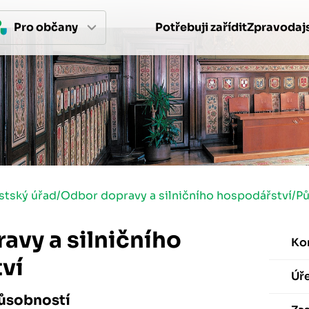
Pro 
občan
y
Potřebuji zařídit
Zpravodajs
stský úřad
/
Odbor dopravy a silničního hospodářství
/
P
avy a silničního
Ko
ví
Úř
působností