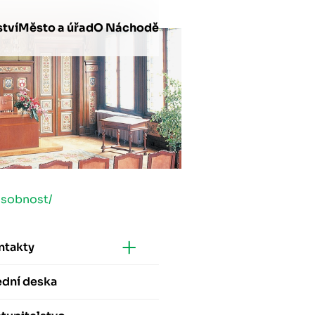
tví
Město a úřad
O Náchodě
ůsobnost
/
ntakty
ední deska