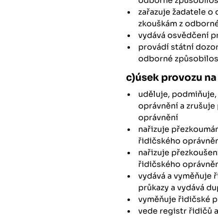
odborné způsobilost
zařazuje žadatele o 
zkouškám z odborné 
vydává osvědčení pr
provádí státní dozo
odborné způsobilost
c)úsek provozu n
uděluje, podmiňuje,
oprávnění a zrušuj
oprávnění
nařizuje přezkoumán
řidičského oprávně
nařizuje přezkoušen
řidičského oprávně
vydává a vyměňuje ř
průkazy a vydává du
vyměňuje řidičské p
vede registr řidičů 