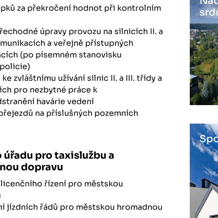
Nác
pků za překročení hodnot při kontrolním
srd
řechodné úpravy provozu na silnicích II. a
 komunikacích a veřejně přístupných
cích (po písemném stanovisku
policie)
 zvláštnímu užívání silnic II. a III. třídy a
ích pro nezbytné práce k
stranění havárie vedení
 přejezdů na příslušných pozemních
Spo
 úřadu pro taxislužbu a
nou dopravu
licenčního řízení pro městskou
u
ní jízdních řádů pro městskou hromadnou