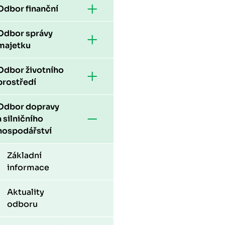
Odbor finanční
Odbor správy
majetku
Odbor životního
prostředí
Odbor dopravy
a silničního
hospodářství
Základní
informace
Aktuality
odboru