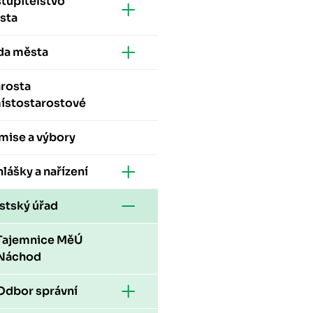
tupitelstvo
sta
da města
arosta
místostarostové
mise a výbory
lášky a nařízení
stský úřad
Tajemnice MěÚ
Náchod
Odbor správní