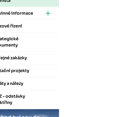
místa
vinné informace
zové řízení
rategické
kumenty
ejné zakázky
ační projekty
áty a nálezy
Z - odstávky
ktřiny