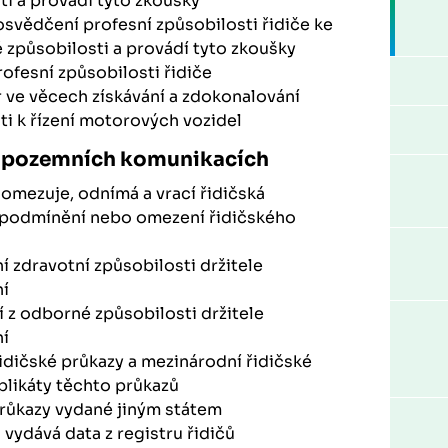
i a provádí tyto zkoušky
osvědčení profesní způsobilosti řidiče ke
způsobilosti a provádí tyto zkoušky
ofesní způsobilosti řidiče
r ve věcech získávání a zdokonalování
i k řízení motorových vozidel
a pozemních komunikacích
 omezuje, odnímá a vrací řidičská
e podmínění nebo omezení řidičského
í zdravotní způsobilosti držitele
ní
í z odborné způsobilosti držitele
ní
idičské průkazy a mezinárodní řidičské
plikáty těchto průkazů
růkazy vydané jiným státem
a vydává data z registru řidičů