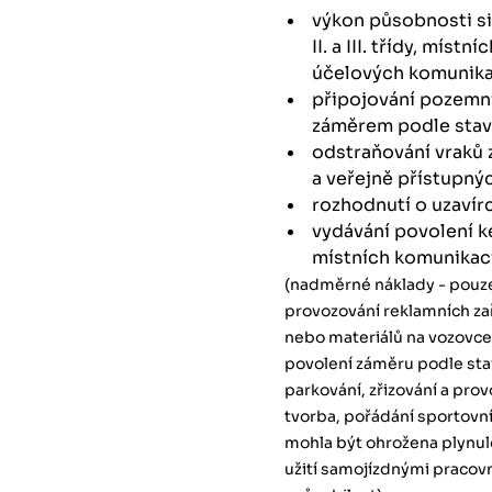
výkon působnosti si
II. a III. třídy, mís
účelových komunika
připojování pozemní
záměrem podle stav
odstraňování vraků z 
a veřejně přístupn
rozhodnutí o uzavír
vydávání povolení ke z
místních komunikac
(nadměrné náklady - pouze
provozování reklamních zař
nebo materiálů na vozovce,
povolení záměru podle sta
parkování, zřizování a pro
tvorba, pořádání sportovní
mohla být ohrožena plynul
užití samojízdnými pracovn