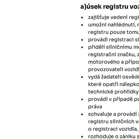
a)úsek registru vo
zajišťuje vedení reg
umožní nahlédnutí, 
registru pouze tomu
provádí registraci s
přidělí silničnímu 
registrační značku,
motorového a přípoj
provozovateli vozid
vydá žadateli osvědč
které opatří nálepko
technické prohlídky
provádí v případě p
práva
schvaluje a provádí
registru silničních
o registraci vozidla
rozhoduje o zániku s