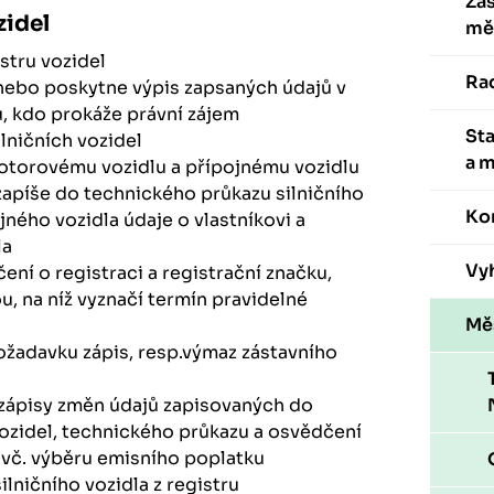
Zas
zidel
mě
istru vozidel
Ra
nebo poskytne výpis zapsaných údajů v
, kdo prokáže právní zájem
St
ilničních vozidel
a 
motorovému vozidlu a přípojnému vozidlu
 zapíše do technického průkazu silničního
Ko
ného vozidla údaje o vlastníkovi a
la
Vyh
ení o registraci a registrační značku,
u, na níž vyznačí termín pravidelné
Mě
ožadavku zápis, resp.výmaz zástavního
 zápisy změn údajů zapisovaných do
 vozidel, technického průkazu a osvědčení
, vč. výběru emisního poplatku
ilničního vozidla z registru