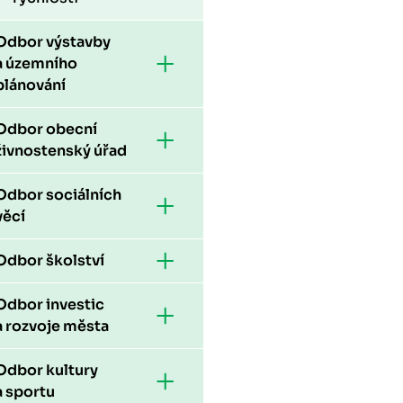
Odbor výstavby
a územního
plánování
Odbor obecní
živnostenský úřad
Odbor sociálních
věcí
Odbor školství
Odbor investic
a rozvoje města
Odbor kultury
a sportu