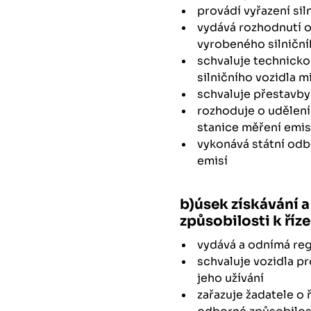
provádí vyřazení sil
vydává rozhodnutí o
vyrobeného silniční
schvaluje technick
silničního vozidla 
schvaluje přestavby
rozhoduje o udělení
stanice měření emis
vykonává státní odb
emisí
b)úsek získávání 
způsobilosti k říz
vydává a odnímá reg
schvaluje vozidla pr
jeho užívání
zařazuje žadatele o