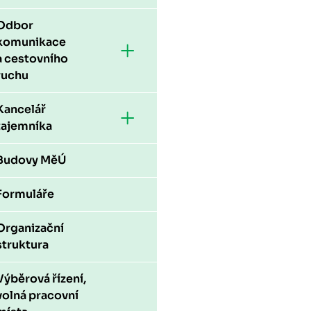
Odbor
komunikace
a cestovního
ruchu
Kancelář
tajemníka
Budovy MěÚ
Formuláře
Organizační
struktura
Výběrová řízení,
volná pracovní