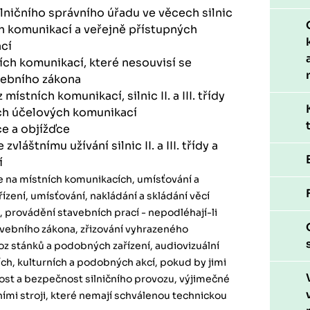
lničního správního úřadu ve věcech silnic
tních komunikací a veřejně přístupných
cí
ch komunikací, které nesouvisí se
ebního zákona
místních komunikací, silnic II. a III. třídy
ých účelových komunikací
ce a objížďce
vláštnímu užívání silnic II. a III. třídy a
í
 na místních komunikacích, umísťování a
ízení, umísťování, nakládání a skládání věcí
 provádění stavebních prací - nepodléhají-li
vebního zákona, zřizování vyhrazeného
voz stánků a podobných zařízení, audiovizuální
ch, kulturních a podobných akcí, pokud by jimi
ost a bezpečnost silničního provozu, výjimečné
ími stroji, které nemají schválenou technickou