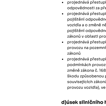
projednává přestupk
odpovědnosti za pře
projednává přestupk
pojištění odpovědn
vozidla a o změně n
pojištění odpovědno
zákonů v oblasti p
projednává přestupk
provozu na pozemní
zákonů
projednává přestupk
podmínkách provozu
změně zákona č. 168
škodu způsobenou p
souvisejících zákon
provozu vozidla), ve
d)úsek silničního