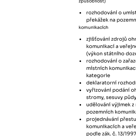
způsobilost)
rozhodování o umís
překážek na pozemn
komunikacích
zjišťování zdrojů ohro
komunikací a veřej
(výkon státního doz
rozhodování o zařa
místních komunikací
kategorie
deklaratorní rozho
vyřizování podání o
stromy, sesuvy půdy
udělování výjimek z
pozemních komunik
projednávání přestup
komunikacích a veř
podle zák. č. 13/199