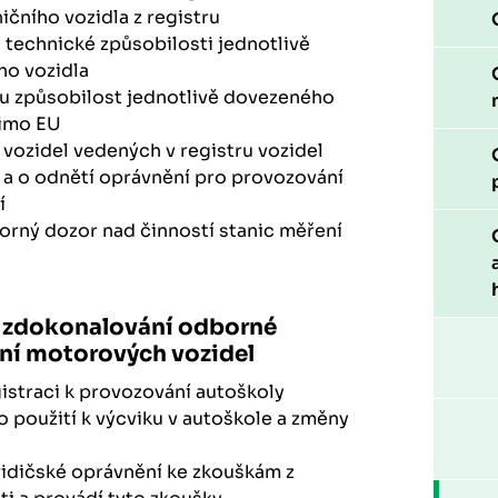
ničního vozidla z registru
 technické způsobilosti jednotlivě
ho vozidla
ou způsobilost jednotlivě dovezeného
mimo EU
 vozidel vedených v registru vozidel
 a o odnětí oprávnění pro provozování
í
orný dozor nad činností stanic měření
a zdokonalování odborné
ení motorových vozidel
istraci k provozování autoškoly
o použití k výcviku v autoškole a změny
 řidičské oprávnění ke zkouškám z