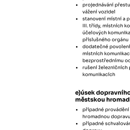
projednávání přestu
vážení vozidel
stanovení místní a p
III. třídy, místních
účelových komunika
příslušného orgánu 
dodatečné povolení ke
místních komunikac
bezprostřednímu od
rušení železničních
komunikacích
e)úsek dopravního
městskou hromad
případné provádění 
hromadnou doprav
případné schvalová