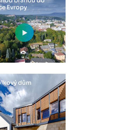
hod bránou do
ce Evropy
lkový dům