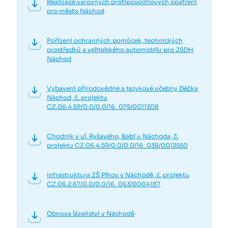
Realizace varovných protipovodňových opatření
pro město Náchod
Pořízení ochranných pomůcek, technických
prostředků a velitelského automobilu pro JSDH
Náchod
Vybavení přírodovědné a jazykové učebny Déčka
Náchod, č. projektu
CZ.06.4.59/0.0/0.0/16_075/0011308
Chodník v ul. Ryšavého, Babí u Náchoda, č.
projektu CZ.06.4.59/0.0/0.0/16_038/0013550
Infrastruktura ZŠ Plhov v Náchodě, č. projektu
CZ.06.2.67/0.0/0.0/16_063/0004187
Obnova lázeňství v Náchodě