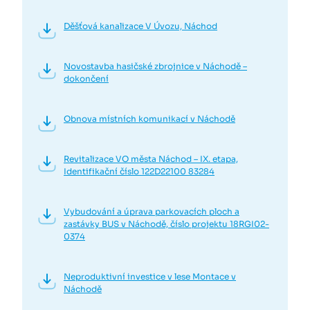
Děšťová kanalizace V Úvozu, Náchod
Novostavba hasičské zbrojnice v Náchodě –
dokončení
Obnova místních komunikací v Náchodě
Revitalizace VO města Náchod – IX. etapa,
Identifikační číslo 122D22100 83284
Vybudování a úprava parkovacích ploch a
zastávky BUS v Náchodě, číslo projektu 18RGI02-
0374
Neproduktivní investice v lese Montace v
Náchodě