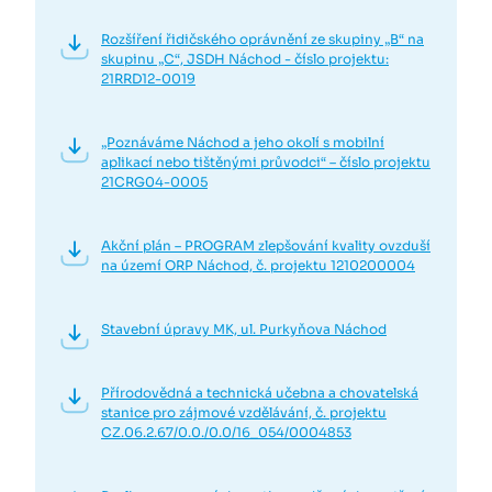
Rozšíření řidičského oprávnění ze skupiny „B“ na
skupinu „C“, JSDH Náchod - číslo projektu:
21RRD12-0019
„Poznáváme Náchod a jeho okolí s mobilní
aplikací nebo tištěnými průvodci“ – číslo projektu
21CRG04-0005
Akční plán – PROGRAM zlepšování kvality ovzduší
na území ORP Náchod, č. projektu 1210200004
Stavební úpravy MK, ul. Purkyňova Náchod
Přírodovědná a technická učebna a chovatelská
stanice pro zájmové vzdělávání, č. projektu
CZ.06.2.67/0.0./0.0/16_054/0004853