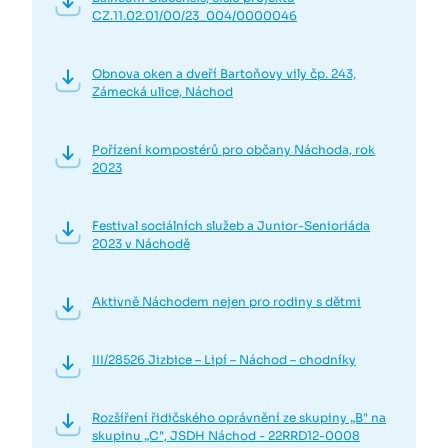
CZ.11.02.01/00/23_004/0000046
Obnova oken a dveří Bartoňovy vily čp. 243,
Zámecká ulice, Náchod
Pořízení kompostérů pro občany Náchoda, rok
2023
Festival sociálních služeb a Junior-Senioriáda
2023 v Náchodě
Aktivně Náchodem nejen pro rodiny s dětmi
III/28526 Jizbice – Lipí – Náchod – chodníky
Rozšíření řidičského oprávnění ze skupiny „B" na
skupinu „C", JSDH Náchod - 22RRD12-0008