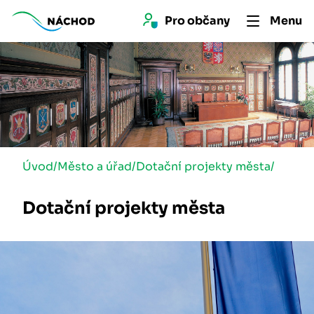
Pro 
občan
y
Menu
Úvod
/
Město a úřad
/
Dotační projekty města
/
Dotační projekty města