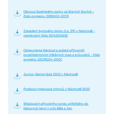
Obnova lázeňského parku ve Starých lázních -
číslo projektu: 22RGI02-0019
Zateplení bytového domu č.p. 391 v Náchodě -
registrační číslo 5214200633
Objevujeme Náchod a polské příhraničí
prostřednictvím tištěných map a průvodců - číslo
projektu 22CRG04-0001
Junior-Senioriáda 2022 v Náchodě
Podpora integrace cizinců v Náchodě 2022
Stlačování přírodního oxidu uhličitého do
tlakových lahví z vrtů Běla a Jan