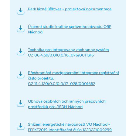
Park lázně Běloves - projektová dokumentace
Územní studie krajiny správního obvodu ORP
Náchod
Technika pro integrovaný záchranný systém
CZ.06.4.59/0.0/0.0/16_076/0011316
Přeshraniční mezigenerační integrace registrační
číslo projektu:
CZ.11.4.120/0.0/0.0/17_028/0001652
Obnova osobních ochranných pracovních
prostředků pro JSDH Náchod
Snížení energetické náročnosti VO Náchod –
EFEKT2019 Identifikační číslo 122D221009299