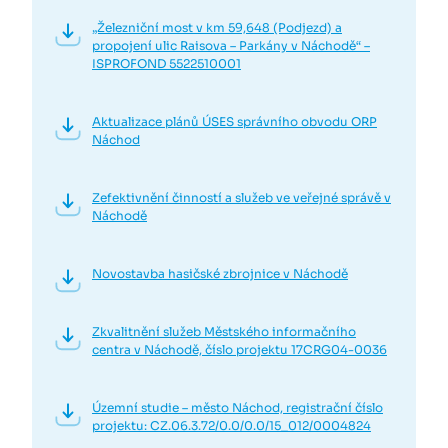
„Železniční most v km 59,648 (Podjezd) a
propojení ulic Raisova – Parkány v Náchodě“ –
ISPROFOND 5522510001
Aktualizace plánů ÚSES správního obvodu ORP
Náchod
Zefektivnění činností a služeb ve veřejné správě v
Náchodě
Novostavba hasičské zbrojnice v Náchodě
Zkvalitnění služeb Městského informačního
centra v Náchodě, číslo projektu 17CRG04-0036
Územní studie – město Náchod, registrační číslo
projektu: CZ.06.3.72/0.0/0.0/15_012/0004824