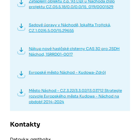
Zateplení objektu č.p. 93 Lipí u Náchoda číslo
projektu CZ.05.5.18/0.0/0.0/15_019/0001529
Sadové úpravy v Náchodě, lokalita Trojická,
CZ.1.02/6.5.00/15.29655
Nákup nové hasičské cisterny CAS 30 pro JSDH
Náchod, 15RRD01-0017
Evropské město Náchod - Kudowa-Zdrój
Město Náchod - CZ.3.22/3.3.02/13.03712 Strategie
rozvoje Evropského města Kudowa - Náchod na
období 2014-2024
Kontakty
Datovka: gmtbqhx