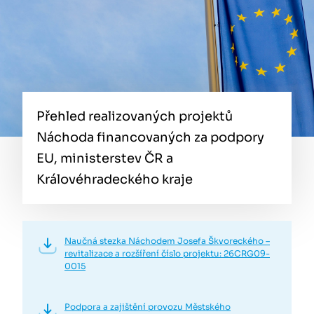
Přehled realizovaných projektů
Náchoda financovaných za podpory
EU, ministerstev ČR a
Královéhradeckého kraje
Naučná stezka Náchodem Josefa Škvoreckého –
revitalizace a rozšíření číslo projektu: 26CRG09-
0015
Podpora a zajištění provozu Městského