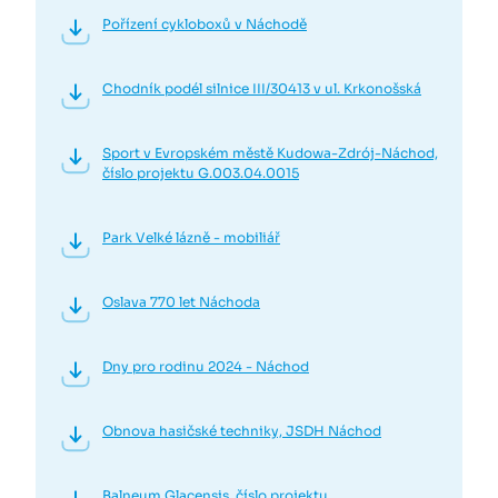
Pořízení cykloboxů v Náchodě
Chodník podél silnice III/30413 v ul. Krkonošská
Sport v Evropském městě Kudowa-Zdrój-Náchod,
číslo projektu G.003.04.0015
Park Velké lázně - mobiliář
Oslava 770 let Náchoda
Dny pro rodinu 2024 - Náchod
Obnova hasičské techniky, JSDH Náchod
Balneum Glacensis, číslo projektu