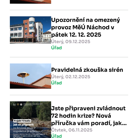
Upozornění na omezený
provoz MěÚ Náchod v
pátek 12. 12. 2025
Úterý, 09.12.2025
Úřad
Pravidelná zkouška sirén
Úterý, 02.12.2025
Úřad
Jste připraveni zvládnout
72 hodin krize? Nová
příručka vám poradí, jak
na to
Čtvtek, 06.11.2025
Úřad