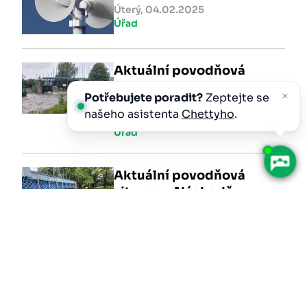
Úterý, 04.02.2025
Úřad
Aktuální povodňová
situace v Náchodě
Potřebujete poradit?
Zeptejte se
15.09.2024, 11:00
našeho asistenta
Chettyho
.
Neděle, 15.09.2024
Úřad
Aktuální povodňová
situace v Náchodě –
14.09.2024, 20:20
Sobota, 14.09.2024
Úřad
Aktuální povodňová
situace v Náchodě