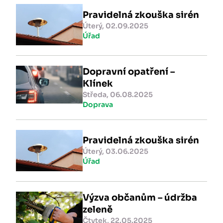
Pravidelná zkouška sirén
Úterý, 02.09.2025
Úřad
Dopravní opatření –
Klínek
Středa, 06.08.2025
Doprava
Pravidelná zkouška sirén
Úterý, 03.06.2025
Úřad
Výzva občanům – údržba
zeleně
Čtvtek, 22.05.2025