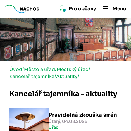
Pro 
občan
y
Menu
Úvod
/
Město a úřad
/
Městský úřad
/
Kancelář tajemníka
/
Aktuality
/
Kancelář tajemníka - aktuality
Pravidelná zkouška sirén
Úterý, 04.08.2026
Úřad