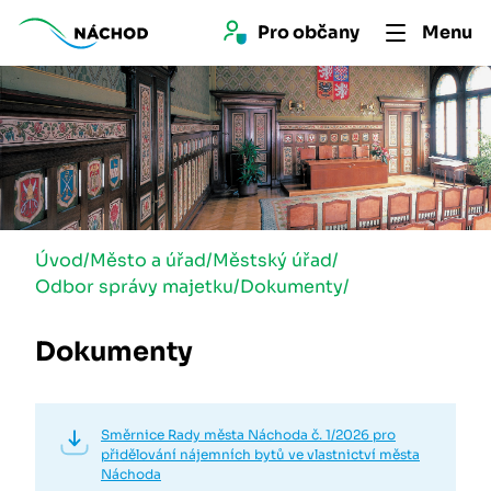
Pro 
občan
y
Menu
Úvod
/
Město a úřad
/
Městský úřad
/
Odbor správy majetku
/
Dokumenty
/
Dokumenty
Směrnice Rady města Náchoda č. 1/2026 pro
přidělování nájemních bytů ve vlastnictví města
Náchoda