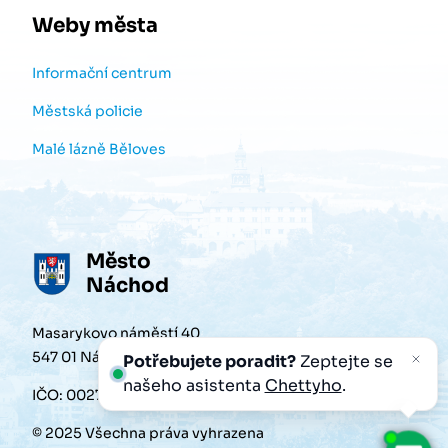
Weby města
Informační centrum
Městská policie
Malé lázně Běloves
Město
Náchod
Masarykovo náměstí 40
547 01 Náchod
Potřebujete poradit?
Zeptejte se
našeho asistenta
Chettyho
.
IČO: 00272868
© 2025 Všechna práva vyhrazena