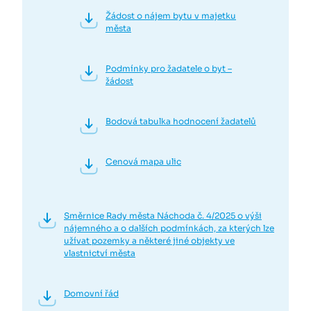
Žádost o nájem bytu v majetku
města
Podmínky pro žadatele o byt –
žádost
Bodová tabulka hodnocení žadatelů
Cenová mapa ulic
Směrnice Rady města Náchoda č. 4/2025 o výši
nájemného a o dalších podmínkách, za kterých lze
užívat pozemky a některé jiné objekty ve
vlastnictví města
Domovní řád