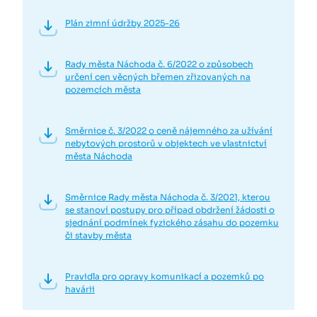
Plán zimní údržby 2025-26
Rady města Náchoda č. 6/2022 o způsobech
určení cen věcných břemen zřizovaných na
pozemcích města
Směrnice č. 3/2022 o ceně nájemného za užívání
nebytových prostorů v objektech ve vlastnictví
města Náchoda
Směrnice Rady města Náchoda č. 3/2021, kterou
se stanoví postupy pro případ obdržení žádosti o
sjednání podmínek fyzického zásahu do pozemku
či stavby města
Pravidla pro opravy komunikací a pozemků po
havárii