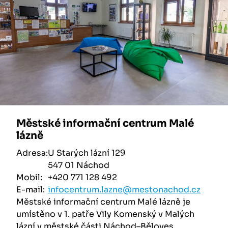
Městské informační centrum Malé
lázně
Adresa:
U Starých lázní 129
547 01 Náchod
Mobil:
+420 771 128 492
E-mail:
infocentrum.lazne@mestonachod.cz
Městské informační centrum Malé lázně je
umístěno v 1. patře Vily Komenský v Malých
lázní v městské části Náchod–Běloves.