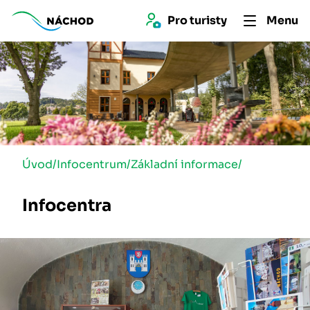
Pro 
turist
y
Menu
Úvod
/
Infocentrum
/
Základní informace
/
Infocentra