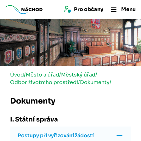
Pro 
občan
y
Menu
Úvod
/
Město a úřad
/
Městský úřad
/
Odbor životního prostředí
/
Dokumenty
/
Dokumenty
I. Státní správa
Postupy při vyřizování žádostí