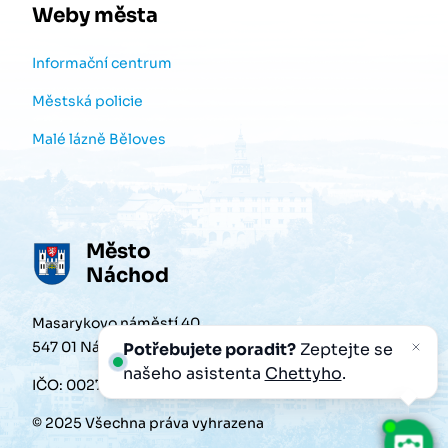
Weby města
Informační centrum
Městská policie
Malé lázně Běloves
Město
Náchod
Masarykovo náměstí 40
547 01 Náchod
Potřebujete poradit?
Zeptejte se
našeho asistenta
Chettyho
.
IČO: 00272868
© 2025 Všechna práva vyhrazena