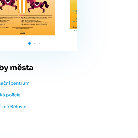
by města
mační centrum
ká policie
lázně Běloves