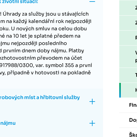
životní situaci:
 Úhrady za služby jsou u stávajících
m na každý kalendářní rok nejpozději
 roku. U nových smluv na celou dobu
né na 10 let je splatné předem na
ájmu nejpozději posledního
d prvním dnem doby nájmu. Platby
ezhotovostním převodem na účet
1917988/0300, var. symbol 355 a první
uvy, případně v hotovosti na pokladně
robových míst a hřbitovní služby
Fin
Do
onájmu
Ško