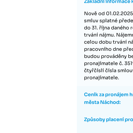
Základní informace k 
Nově od 01.02.2025!
smluv splatné přede
do 31. října daného
trvání nájmu. Nájem
celou dobu trvání n
pracovního dne pře
budou prováděny b
pronajímatele č. 35
čtyřčíslí čísla smlo
pronajímatele.
Ceník za pronájem h
města Náchod:
Způsoby placení pr