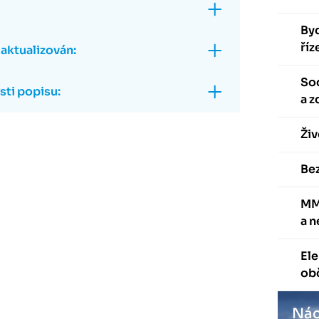
Byd
říz
 aktualizován:
Soc
ti popisu:
a z
Živ
Be
MM
a 
Ele
ob
Nác