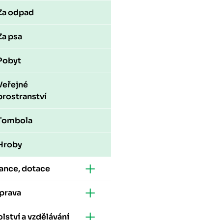
Za odpad
Za psa
Pobyt
Veřejné
prostranství
Tombola
Hroby
ance, dotace
prava
lství a vzdělávání