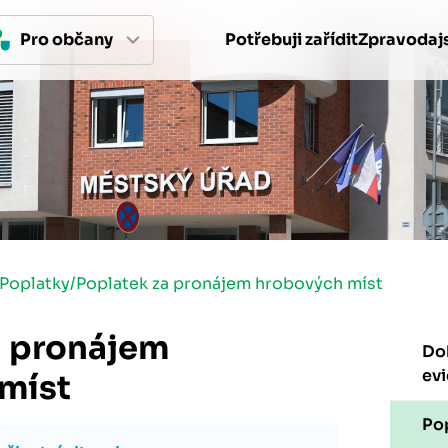
Pro 
občan
y
Potřebuji zařídit
Zpravodajs
Poplatky
/
Poplatek za pronájem hrobových míst
a pronájem
Dok
ev
míst
Po