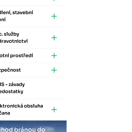
lení, stavební
ení
. služby
dravotnictví
otní prostředí
zpečnost
S - závady
nedostatky
ktronická obsluha
čana
hod bránou do