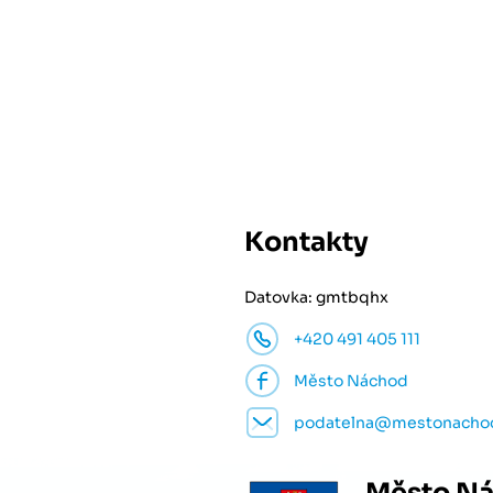
Kontakty
Datovka: gmtbqhx
+420 491 405 111
Město Náchod
podatelna@mestonacho