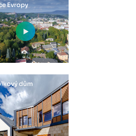
ce Evropy
lkový dům