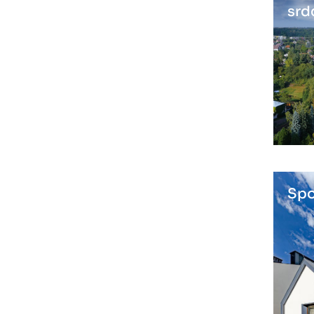
srd
Spo