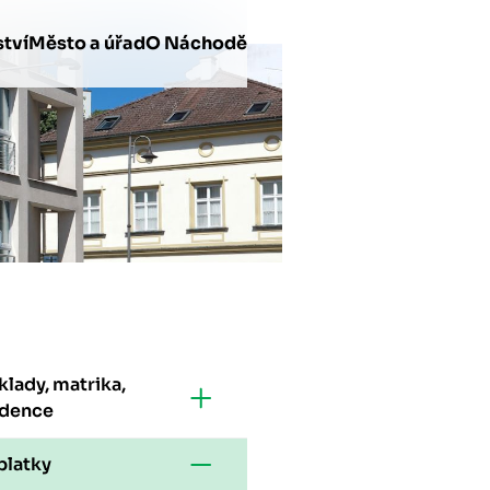
tví
Město a úřad
O Náchodě
lady, matrika,
idence
platky