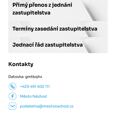
Přímý přenos z jednání
zastupitelstva
Termíny zasedání zastupitelstva
Jednací řád zastupitelstva
Kontakty
Datovka: gmtbqhx
+420 491 405 111
Město Náchod
podatelna@mestonachod.cz