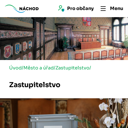
Pro 
občan
y
Menu
Úvod
/
Město a úřad
/
Zastupitelstvo
/
Zastupitelstvo