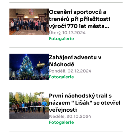
Ocenění sportovců a
trenérů při příležitosti
výročí 770 let města
Náchoda
Úterý, 10.12.2024
Fotogalerie
Zahájení adventu v
Náchodě
Pondělí, 02.12.2024
Fotogalerie
První náchodský trail s
názvem " Lišák" se otevřel
veřejnosti
Neděle, 20.10.2024
Fotogalerie