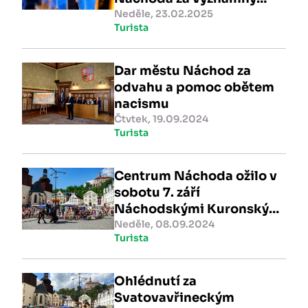
kulturní a sportovní
Neděle, 23.02.2025
Turista
přínos v roce 2024
Dar městu Náchod za
odvahu a pomoc obětem
nacismu
Čtvtek, 19.09.2024
Turista
Centrum Náchoda ožilo v
sobotu 7. září
Náchodskými Kuronskými
slavnostmi
Neděle, 08.09.2024
Turista
Ohlédnutí za
Svatovavřineckým