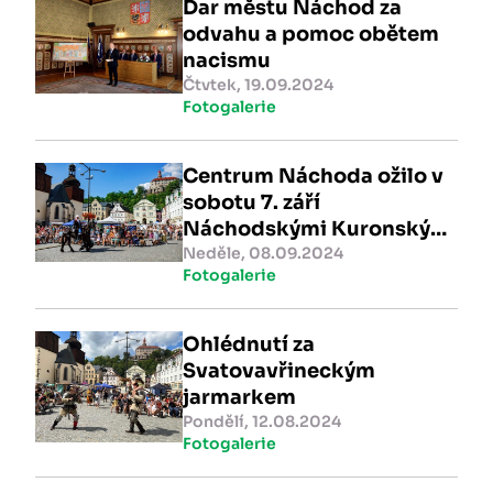
Dar městu Náchod za
odvahu a pomoc obětem
nacismu
Čtvtek, 19.09.2024
Fotogalerie
Centrum Náchoda ožilo v
sobotu 7. září
Náchodskými Kuronskými
slavnostmi
Neděle, 08.09.2024
Fotogalerie
Ohlédnutí za
Svatovavřineckým
jarmarkem
Pondělí, 12.08.2024
Fotogalerie