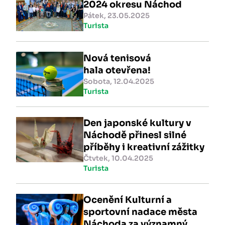
2024 okresu Náchod
Pátek, 23.05.2025
Turista
Nová tenisová
hala otevřena!
Sobota, 12.04.2025
Turista
Den japonské kultury v
Náchodě přinesl silné
příběhy i kreativní zážitky
Čtvtek, 10.04.2025
Turista
Ocenění Kulturní a
sportovní nadace města
Náchoda za významný