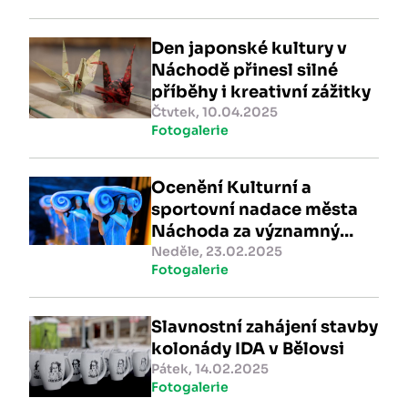
Den japonské kultury v
Náchodě přinesl silné
příběhy i kreativní zážitky
Čtvtek, 10.04.2025
Fotogalerie
Ocenění Kulturní a
sportovní nadace města
Náchoda za významný
kulturní a sportovní
Neděle, 23.02.2025
Fotogalerie
přínos v roce 2024
Slavnostní zahájení stavby
kolonády IDA v Bělovsi
Pátek, 14.02.2025
Fotogalerie