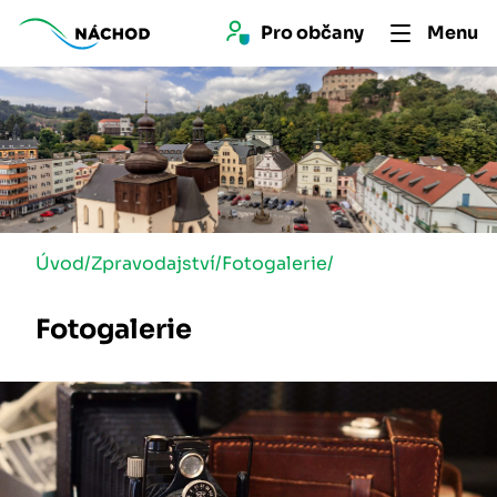
Pro 
občan
y
Menu
Úvod
/
Zpravodajství
/
Fotogalerie
/
Fotogalerie