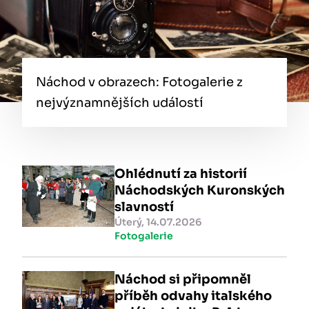
Náchod v obrazech: Fotogalerie z
nejvýznamnějších událostí
Ohlédnutí za historií
Náchodských Kuronských
slavností
Úterý, 14.07.2026
Fotogalerie
Náchod si připomněl
příběh odvahy italského