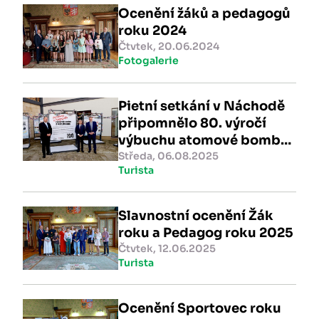
Ocenění žáků a pedagogů
roku 2024
Čtvtek, 20.06.2024
Fotogalerie
Pietní setkání v Náchodě
připomnělo 80. výročí
výbuchu atomové bomby
nad Hirošimou
Středa, 06.08.2025
Turista
Slavnostní ocenění Žák
roku a Pedagog roku 2025
Čtvtek, 12.06.2025
Turista
Ocenění Sportovec roku