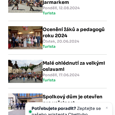
jarmarkem
Pondělí, 12.08.2024
Turista
Ocenění žáků a pedagogů
roku 2024
Čtvtek, 20.06.2024
Turista
Malé ohlédnutí za velkými
oslavami
Pondělí, 17.06.2024
Turista
Spolkový dům je otevřen
pro veřejnost
Potřebujete poradit?
Zeptejte se
Středa, 01.05.2024
Turista
našeho asistenta
Chettyho
.