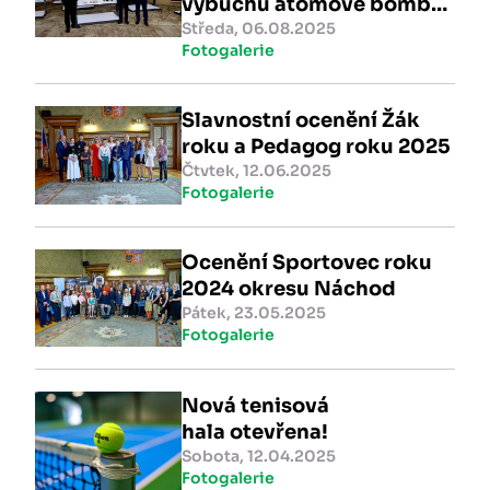
výbuchu atomové bomby
nad Hirošimou
Středa, 06.08.2025
Fotogalerie
Slavnostní ocenění Žák
roku a Pedagog roku 2025
Čtvtek, 12.06.2025
Fotogalerie
Ocenění Sportovec roku
2024 okresu Náchod
Pátek, 23.05.2025
Fotogalerie
Nová tenisová
hala otevřena!
Sobota, 12.04.2025
Fotogalerie