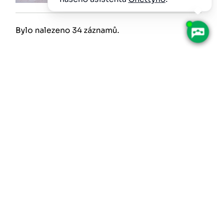
Bylo nalezeno 34 záznamů.
Kontakty
Datovka: gmtbqhx
+420 491 405 111
Město Náchod
podatelna@mestonachod.cz
O webu
Informace o webu
Prohlášení o přístupnosti