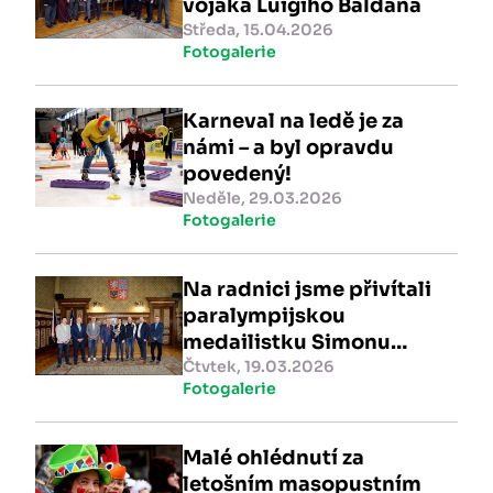
vojáka Luigiho Baldana
Středa, 15.04.2026
Fotogalerie
Karneval na ledě je za
námi – a byl opravdu
povedený!
Neděle, 29.03.2026
Fotogalerie
Na radnici jsme přivítali
paralympijskou
medailistku Simonu
Bubeníčkovou
Čtvtek, 19.03.2026
Fotogalerie
Malé ohlédnutí za
letošním masopustním