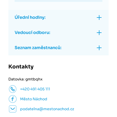
Úřední hodiny:
Vedoucí odboru:
Seznam zaměstnanců:
Kontakty
Datovka: gmtbqhx
+420 491 405 111
Město Náchod
podatelna@mestonachod.cz