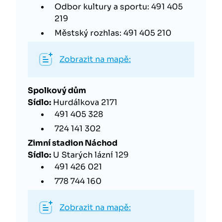
Odbor kultury a sportu: 491 405
219
Městský rozhlas: 491 405 210
Zobrazit na mapě:
Spolkový dům
Sídlo:
Hurdálkova 2171
491 405 328
724 141 302
Zimní stadion Náchod
Sídlo:
U Starých lázní 129
491 426 021
778 744 160
Zobrazit na mapě: