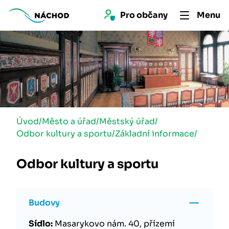
Pro 
občan
y
Menu
Úvod
/
Město a úřad
/
Městský úřad
/
Odbor kultury a sportu
/
Základní informace
/
Odbor kultury a sportu
Budovy
Sídlo:
Masarykovo nám. 40, přízemí