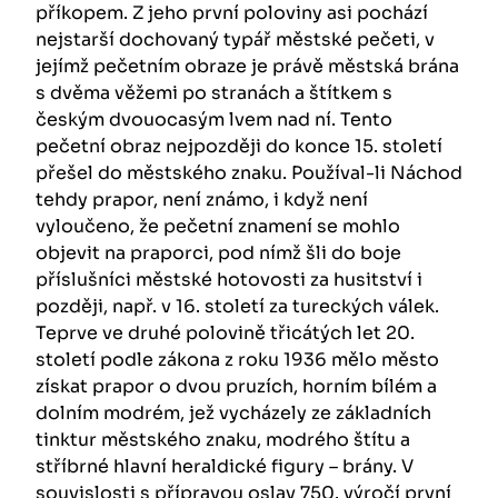
příkopem. Z jeho první poloviny asi pochází
nejstarší dochovaný typář městské pečeti, v
jejímž pečetním obraze je právě městská brána
s dvěma věžemi po stranách a štítkem s
českým dvouocasým lvem nad ní. Tento
pečetní obraz nejpozději do konce 15. století
přešel do městského znaku. Používal-li Náchod
tehdy prapor, není známo, i když není
vyloučeno, že pečetní znamení se mohlo
objevit na praporci, pod nímž šli do boje
příslušníci městské hotovosti za husitství i
později, např. v 16. století za tureckých válek.
Teprve ve druhé polovině třicátých let 20.
století podle zákona z roku 1936 mělo město
získat prapor o dvou pruzích, horním bílém a
dolním modrém, jež vycházely ze základních
tinktur městského znaku, modrého štítu a
stříbrné hlavní heraldické figury – brány. V
souvislosti s přípravou oslav 750. výročí první