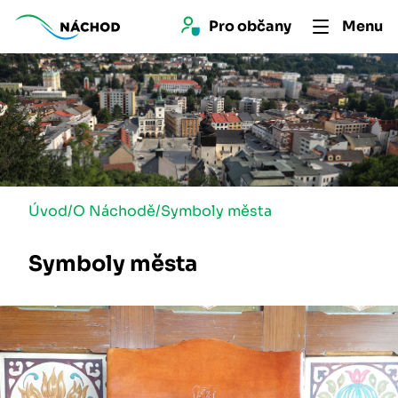
Pro 
občan
y
Menu
Úvod
/
O Náchodě
/
Symboly města
Symboly města