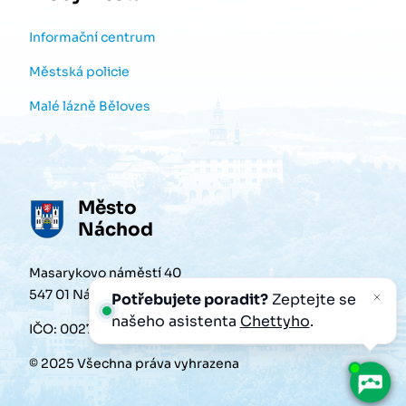
Informační centrum
Městská policie
Malé lázně Běloves
Město
Náchod
Masarykovo náměstí 40
547 01 Náchod
Potřebujete poradit?
Zeptejte se
našeho asistenta
Chettyho
.
IČO: 00272868
© 2025 Všechna práva vyhrazena