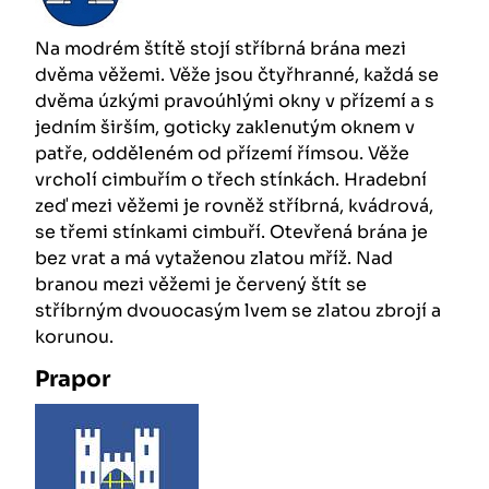
Na modrém štítě stojí stříbrná brána mezi
dvěma věžemi. Věže jsou čtyřhranné, každá se
dvěma úzkými pravoúhlými okny v přízemí a s
jedním širším, goticky zaklenutým oknem v
patře, odděleném od přízemí římsou. Věže
vrcholí cimbuřím o třech stínkách. Hradební
zeď mezi věžemi je rovněž stříbrná, kvádrová,
se třemi stínkami cimbuří. Otevřená brána je
bez vrat a má vytaženou zlatou mříž. Nad
branou mezi věžemi je červený štít se
stříbrným dvouocasým lvem se zlatou zbrojí a
korunou.
Prapor