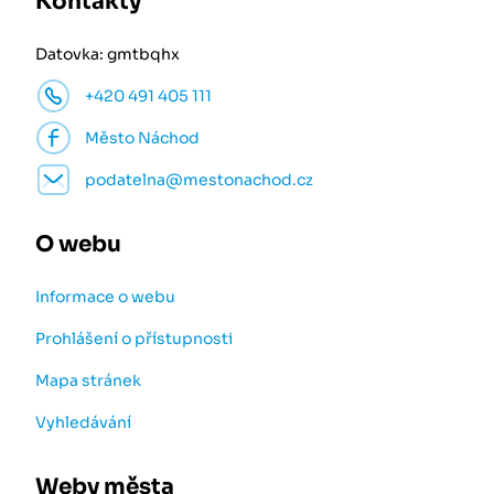
Kontakty
Datovka: gmtbqhx
+420 491 405 111
Město Náchod
podatelna@mestonachod.cz
O webu
Informace o webu
Prohlášení o přístupnosti
Mapa stránek
Vyhledávání
Weby města