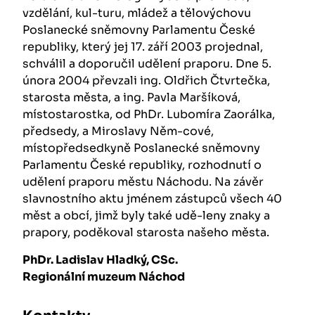
vzdělání, kul-turu, mládež a tělovýchovu
Poslanecké sněmovny Parlamentu České
republiky, který jej 17. září 2003 projednal,
schválil a doporučil udělení praporu. Dne 5.
února 2004 převzali ing. Oldřich Čtvrtečka,
starosta města, a ing. Pavla Maršíková,
místostarostka, od PhDr. Lubomíra Zaorálka,
předsedy, a Miroslavy Něm-cové,
místopředsedkyně Poslanecké sněmovny
Parlamentu České republiky, rozhodnutí o
udělení praporu městu Náchodu. Na závěr
slavnostního aktu jménem zástupců všech 40
měst a obcí, jimž byly také udě-leny znaky a
prapory, poděkoval starosta našeho města.
PhDr. Ladislav Hladký, CSc.
Regionální muzeum Náchod