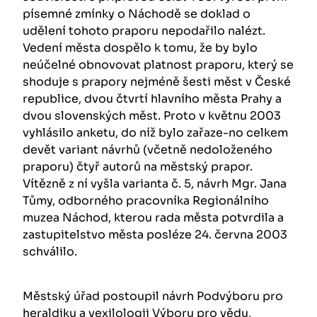
písemné zmínky o Náchodě se doklad o
udělení tohoto praporu nepodařilo nalézt.
Vedení města dospělo k tomu, že by bylo
neúčelné obnovovat platnost praporu, který se
shoduje s prapory nejméně šesti měst v České
republice, dvou čtvrtí hlavního města Prahy a
dvou slovenských měst. Proto v květnu 2003
vyhlásilo anketu, do níž bylo zařaze-no celkem
devět variant návrhů (včetně nedoloženého
praporu) čtyř autorů na městský prapor.
Vítězně z ní vyšla varianta č. 5, návrh Mgr. Jana
Tůmy, odborného pracovníka Regionálního
muzea Náchod, kterou rada města potvrdila a
zastupitelstvo města posléze 24. června 2003
schválilo.
Městský úřad postoupil návrh Podvýboru pro
heraldiku a vexilologii Výboru pro vědu,