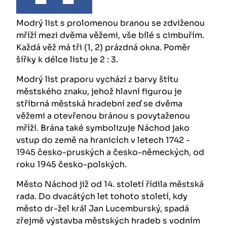
Modrý list s prolomenou branou se zdviženou
mříží mezi dvěma věžemi, vše bílé s cimbuřím.
Každá věž má tři (1, 2) prázdná okna. Poměr
šířky k délce listu je 2 : 3.
Modrý list praporu vychází z barvy štítu
městského znaku, jehož hlavní figurou je
stříbrná městská hradební zeď se dvěma
věžemi a otevřenou bránou s povytaženou
mříží. Brána také symbolizuje Náchod jako
vstup do země na hranicích v letech 1742 -
1945 česko-pruských a česko-německých, od
roku 1945 česko-polských.
Město Náchod již od 14. století řídila městská
rada. Do dvacátých let tohoto století, kdy
město dr-žel král Jan Lucemburský, spadá
zřejmě výstavba městských hradeb s vodním