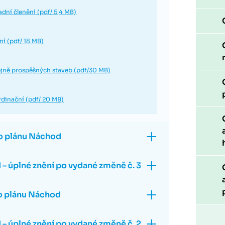
ladní členění (pdf/ 5,4 MB)
vní (pdf/ 18 MB)
řejně prospěšných staveb (pdf/30 MB)
rdinační (pdf/ 20 MB)
o plánu Náchod
– úplné znění po vydané změně č. 3
o plánu Náchod
– úplné znění po vydané změně č. 2