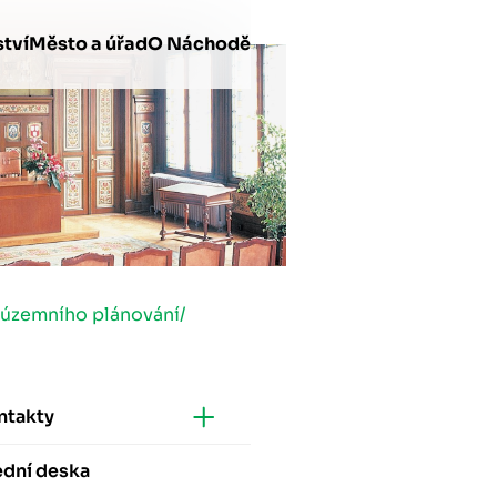
tví
Město a úřad
O Náchodě
 územního plánování
/
ntakty
ední deska