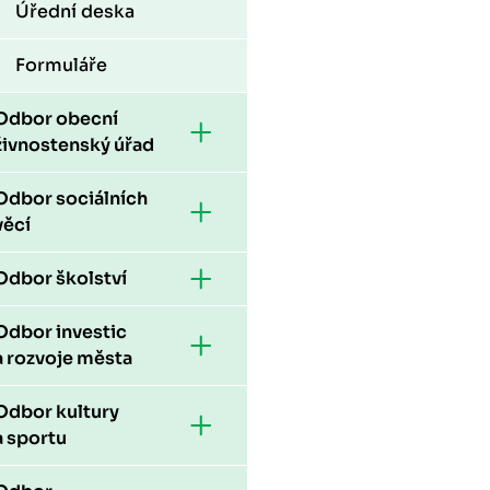
Úřední deska
Formuláře
Odbor obecní
živnostenský úřad
Odbor sociálních
věcí
Odbor školství
Odbor investic
a rozvoje města
Odbor kultury
a sportu