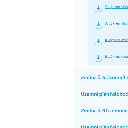
2. výkres zák
3. výkres hla
4. výkres ve
5. výkres koo
Změna č. 4 Územníh
Územní plán Náchod 
Změna č. 3 Územníh
Územní plán Náchod 