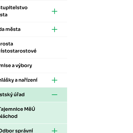
tupitelstvo
sta
da města
arosta
místostarostové
mise a výbory
lášky a nařízení
stský úřad
Tajemnice MěÚ
Náchod
Odbor správní