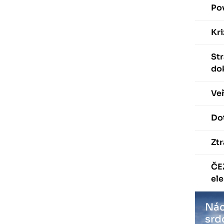
Po
Kri
St
do
Veř
Dot
Ztr
ČE
ele
Nác
srd