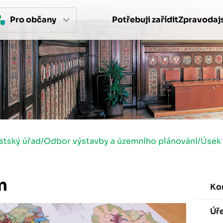
Pro 
občan
y
Potřebuji zařídit
Zpravodajs
stský úřad
/
Odbor výstavby a územního plánování
/
Úsek
n
Ko
Úř