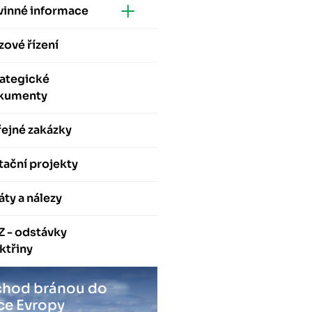
vinné informace
zové řízení
rategické
kumenty
ejné zakázky
ační projekty
áty a nálezy
Z - odstávky
ktřiny
hod bránou do
ce Evropy