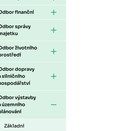
Odbor finanční
Odbor správy
majetku
Odbor životního
prostředí
Odbor dopravy
a silničního
hospodářství
Odbor výstavby
a územního
plánování
Základní