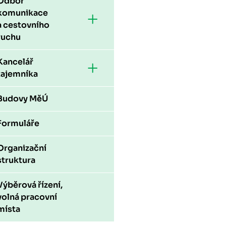
Odbor
komunikace
a cestovního
ruchu
Kancelář
tajemníka
Budovy MěÚ
Formuláře
Organizační
struktura
Výběrová řízení,
volná pracovní
místa