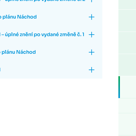
o plánu Náchod
– úplné znění po vydané změně č. 1
o plánu Náchod
d