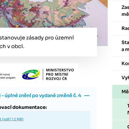
Zas
mě
Ra
stanovuje zásady pro územní
St
och v obci.
a 
Ko
Vyh
Mě
– úplné znění po vydané změně č. 4
ovací dokumentace:
t (pdf/ 1,2 MB)