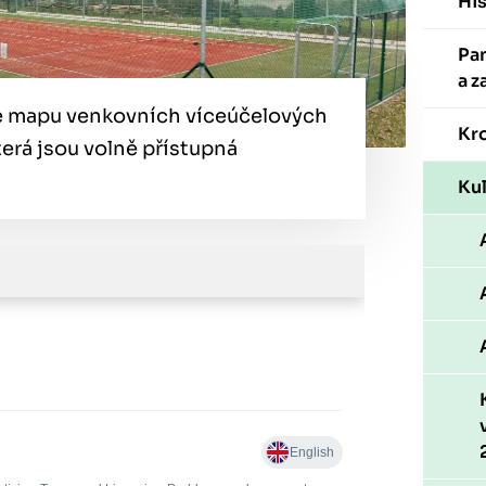
His
Pa
a z
e mapu venkovních víceúčelových
Kr
terá jsou volně přístupná
Kul