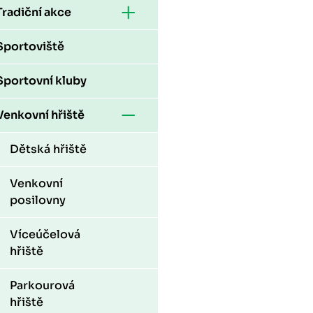
Tradiční akce
Sportoviště
Sportovní kluby
Venkovní hřiště
Dětská hřiště
Venkovní
posilovny
Víceúčelová
hřiště
Parkourová
hřiště