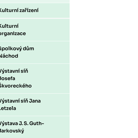
Kulturní zařízení
Kulturní
organizace
Spolkový dům
Náchod
Výstavní síň
Josefa
Škvoreckého
Výstavní síň Jana
Letzela
Výstava J. S. Guth-
Jarkovský