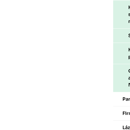
Pa
Fir
Láz