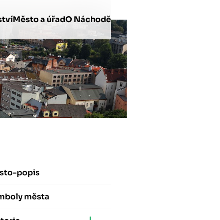
tví
Město a úřad
O Náchodě
sto-popis
mboly města