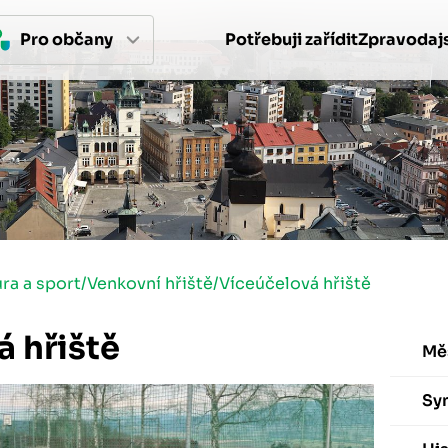
Pro 
občan
y
Potřebuji zařídit
Zpravodajs
ura a sport
/
Venkovní hřiště
/
Víceúčelová hřiště
á hřiště
Mě
Sy