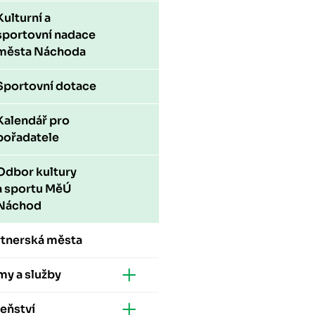
Kulturní a
sportovní nadace
města Náchoda
Sportovní dotace
Kalendář pro
pořadatele
Odbor kultury
a sportu MěÚ
Náchod
rtnerská města
my a služby
eňství