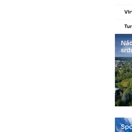
Vir
Tur
Nác
srd
Spo