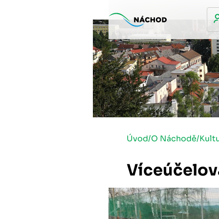
Úvod
/
O Náchodě
/
Kult
Víceúčelov