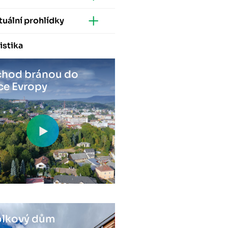
tuální prohlídky
istika
hod bránou do
ce Evropy
lkový dům