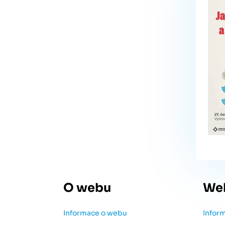
O webu
We
Informace o webu
Infor