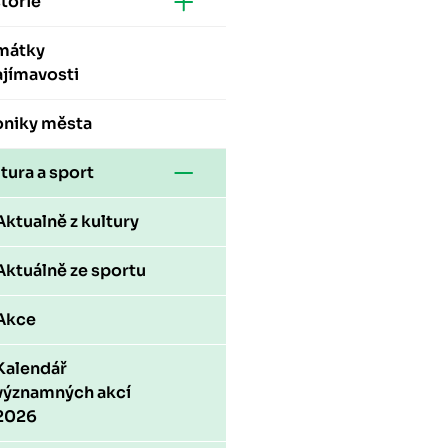
torie
mátky
ajímavosti
oniky města
tura a sport
Aktualně z kultury
Aktuálně ze sportu
Akce
Kalendář
významných akcí
2026