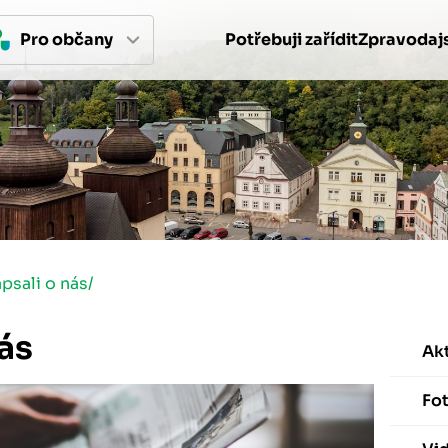
Pro 
občan
y
Potřebuji zařídit
Zpravodajs
psali o nás
/
ás
Akt
Fot