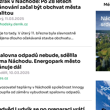
zrak v Náchodě: Po 28 letech
Mé
ánování začal být obchvat města
alitou
Nác
rý, 11.03.2025
srd
hodsky.denik.cz
 je to tady. V úterý 11. března byla slavnostně
ájena dlouho očekávaná stavba obchvatu
hoda. Tento strategický dopravní projekt, jehož
prava trvala téměř 17 let, má zlepšit dopravní
uaci a zvýšit kvalitu života obyvatel města.
alovna odpadů nebude, sdělila
rma Náchodu. Energopark město
ánuje dál
dělí, 10.03.2025
es.cz
vozovatel teplárny v Náchodě společnost innogy
Spo
oupila od záměru vybudovat spalovnu odpadů.
dvěd Ludvík se po preparaci vrátí