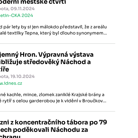
moderní městské čtvrti
ota, 09.11.2024
letin-CKA 2024
d pár lety by si jen málokdo představil, že z areálu
alé textilky Tepna, který byl dlouho synonymem
může
vyrůst nová moderní čtvrť Náchoda.
jemný Hron. Výpravná výstava
ibližuje středověký Náchod a
tíře
ota, 19.10.2024
.idnes.cz
né kachle, mince, zlomek zaniklé Krajské brány a
é rytíř s celou garderobou je k vidění v Broučkově
ě na Masarykově náměstí v Náchodě.
zni z koncentračního tábora po 79
tech poděkovali Náchodu za
chranu