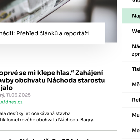
Vi
Nap
We
édií: Přehled článků a reportáží
Ná
zp
Ti
oprvé se mi klepe hlas.“ Zahájení
avby obchvatu Náchoda starostu
Mě
jalo
rý, 11.03.2025
Re
.idnes.cz
ala desítky let očekávaná stavba
Mu
tikilometrového obchvatu Náchoda. Bagry
nou pracovat na různých místech včetně
Me
molny, kde vznikne podjezd pod silnicí do města i
t přes údolí v lesích.