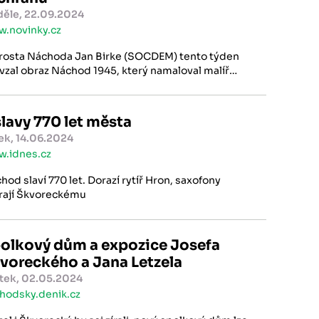
ěle, 22.09.2024
.novinky.cz
rosta Náchoda Jan Birke (SOCDEM) tento týden
vzal obraz Náchod 1945, který namaloval malíř
ard Kostka. Je symbolickým poděkováním
vatelům Náchoda za jejich hrdinskou pomoc
tem nacismu na konci druhé světové války.
lavy 770 let města
ek, 14.06.2024
.idnes.cz
hod slaví 770 let. Dorazí rytíř Hron, saxofony
rají Škvoreckému
olkový dům a expozice Josefa
voreckého a Jana Letzela
tek, 02.05.2024
hodsky.denik.cz