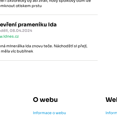
zel i Škvorecký by asi zírali, nový spolkový dům lze
mknout otiskem prstu
evření prameníku Ida
dělí, 08.04.2024
.idnes.cz
vná minerálka Ida znovu teče. Náchodští si přejí,
 měla víc bublinek
O webu
We
Informace o webu
Infor