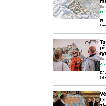
Sob
Bul
Pře
býv
pro nevyužitý potenciál a chátrající budovy, 
Ta
př
ry
Sob
www
Dáv
tak
dom
Vě
le
zá