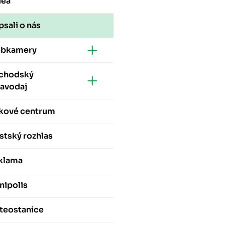
dea
sali o nás
bkamery
chodský
ravodaj
skové centrum
stský rozhlas
klama
nipolis
teostanice