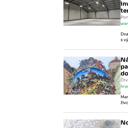
in
te
Pon
www
Dva
s v
kor
Ná
pa
do
Čtv
hra
Man
živ
fila
Nov