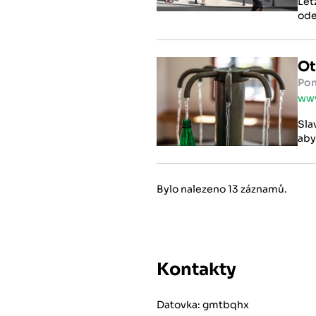
Let
ode
Ot
Pon
www
Sla
aby
Bylo nalezeno 13 záznamů.
Kontakty
Datovka: gmtbqhx