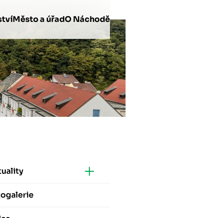
tví
Město a úřad
O Náchodě
uality
ogalerie