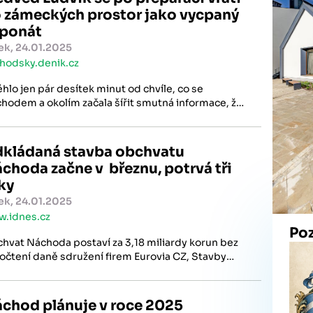
 zámeckých prostor jako vycpaný
ponát
ek, 24.01.2025
hodsky.denik.cz
hlo jen pár desítek minut od chvíle, co se
hodem a okolím začala šířit smutná informace, že
věku 33 let byl na základě doporučení
erinárního lékaře na věčnost poslán medvěd
vík, a nad zámeckým medvědáriem se objevily
kládaná stavba obchvatu
ní květiny a zapálené svíčky.
choda začne v březnu, potrvá tři
ky
ek, 24.01.2025
.idnes.cz
Po
hvat Náchoda postaví za 3,18 miliardy korun bez
očtení daně sdružení firem Eurovia CZ, Stavby
tů, Marti a Eurovia SK. Ze čtyř uchazečů jej
ralo Ředitelství silnic a dálnic (ŘSD).
chod plánuje v roce 2025