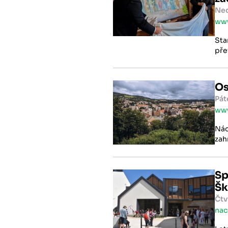
Ned
www
Sta
pře
Edw
oby
obě
Os
Pát
www
Nác
zah
Sp
Šk
Čtv
nac