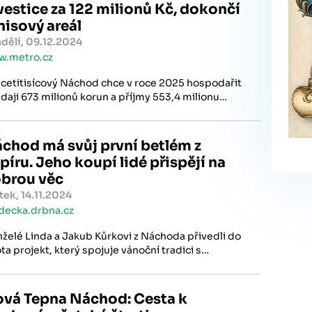
vestice za 122 milionů Kč, dokončí
nisový areál
dělí, 09.12.2024
.metro.cz
cetitisícový Náchod chce v roce 2025 hospodařit
ýdaji 673 milionů korun a příjmy 553,4 milionu
un.
chod má svůj první betlém z
píru. Jeho koupí lidé přispějí na
brou věc
tek, 14.11.2024
decka.drbna.cz
želé Linda a Jakub Kůrkovi z Náchoda přivedli do
ota projekt, který spojuje vánoční tradici s
ntropií.
á Tepna Náchod: Cesta k