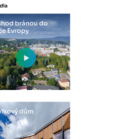
dia
hod bránou do
ce Evropy
lkový dům