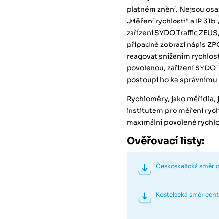
platném znění. Nejsou os
„Měření rychlosti" a IP 31b
zařízení SYDO Traffic ZEUS,
případně zobrazí nápis ZP
reagovat snížením rychlosti
povolenou, zařízení SYDO T
postoupí ho ke správnímu ř
Rychloměry, jako měřidla
institutem pro měření rychl
maximální povolené rychlo
Ověřovací listy:
Českoskalická směr 
Kostelecká směr cen