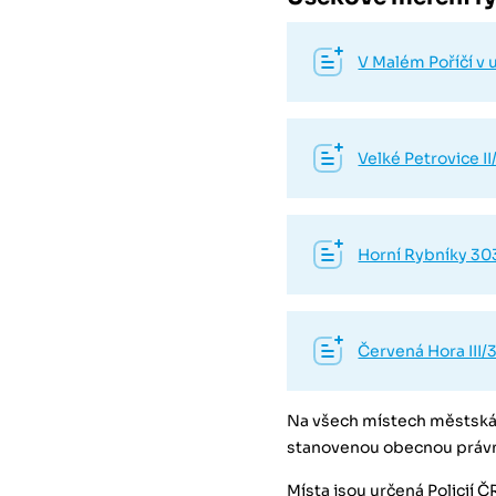
V Malém Poříčí v 
Velké Petrovice I
Horní Rybníky 30
Červená Hora III
Na všech místech městská 
stanovenou obecnou právn
Místa jsou určená Policií Č