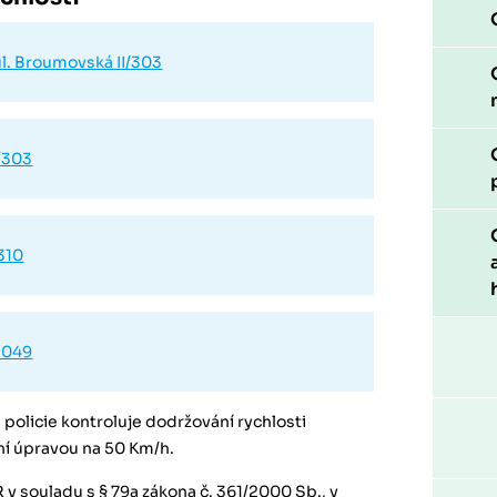
ul. Broumovská II/303
I/303
310
/3049
policie kontroluje dodržování rychlosti
í úpravou na 50 Km/h.
R v souladu s § 79a zákona č. 361/2000 Sb., v