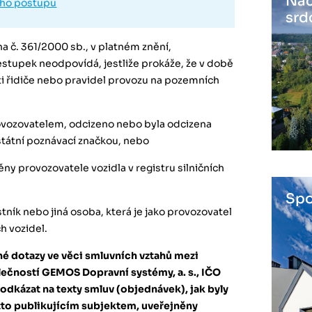
Nác
ho postupu
srd
ona č. 361/2000 sb., v platném znění,
estupek neodpovídá, jestliže prokáže, že v době
 řidiče nebo pravidel provozu na pozemních
provozovatelem, odcizeno nebo byla odcizena
státní poznávací značkou, nebo
ěny provozovatele vozidla v registru silničních
Spo
stník nebo jiná osoba, která je jako provozovatel
ch vozidel.
é dotazy ve věci smluvních vztahů mezi
čností GEMOS Dopravní systémy, a. s., IČO
odkázat na texty smluv (objednávek), jak byly
o publikujícím subjektem, uveřejněny