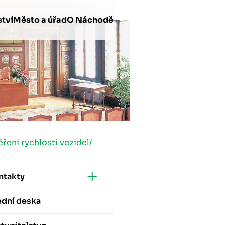
tví
Město a úřad
O Náchodě
ření rychlosti vozidel
/
ntakty
ední deska