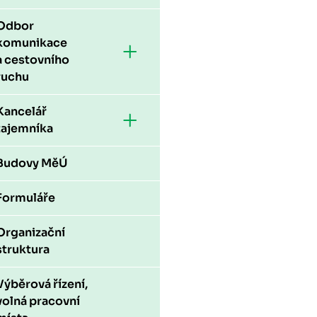
Odbor
komunikace
a cestovního
ruchu
Kancelář
tajemníka
Budovy MěÚ
Formuláře
Organizační
struktura
Výběrová řízení,
volná pracovní