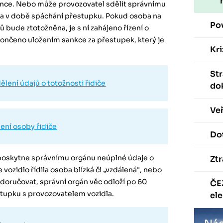
ence. Nebo může provozovatel sdělit správnímu
dla v době spáchání přestupku. Pokud osoba na
Po
 bude ztotožněna, je s ní zahájeno řízení o
končeno uložením sankce za přestupek, který je
Kri
St
ělení údajů o totožnosti řidiče
do
Veř
ení osoby řidiče
Dot
 poskytne správnímu orgánu neúplné údaje o
Ztr
e vozidlo řídila osoba blízká či „vzdálená", nebo
doručovat, správní orgán věc odloží po 60
ČE
estupku s provozovatelem vozidla.
ele