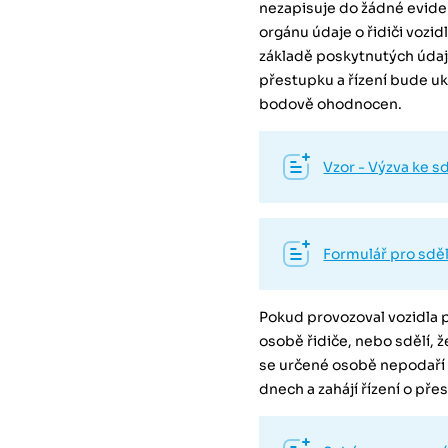
nezapisuje do žádné evid
orgánu údaje o řidiči vozi
základě poskytnutých údajů
přestupku a řízení bude u
bodově ohodnocen.
Vzor - Výzva ke sd
Formulář pro sděl
Pokud provozoval vozidla
osobě řidiče, nebo sdělí, ž
se určené osobě nepodaří 
dnech a zahájí řízení o př