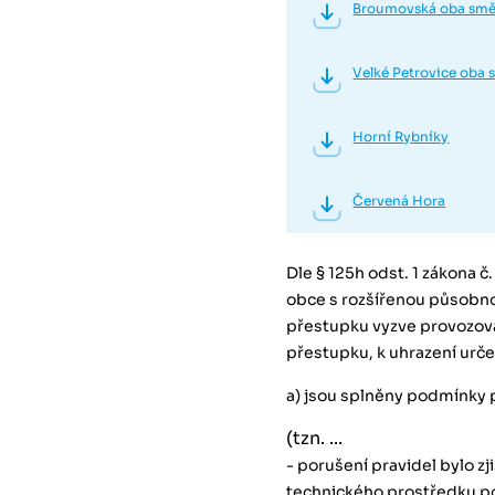
Broumovská oba smě
Velké Petrovice oba 
Horní Rybníky
Červená Hora
Dle § 125h odst. 1 zákona č
obce s rozšířenou působno
přestupku vyzve provozova
přestupku, k uhrazení urč
a) jsou splněny podmínky p
(tzn. ...
- porušení pravidel bylo 
technického prostředku p