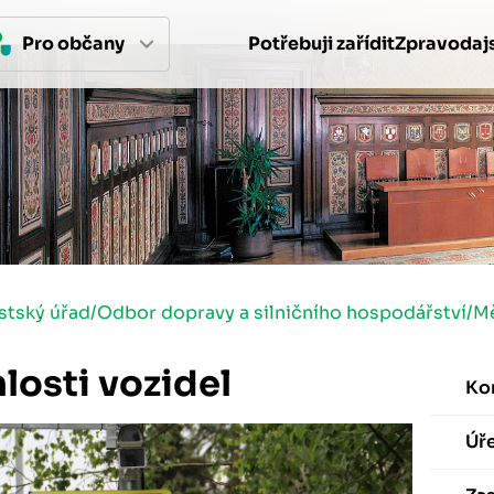
Pro 
občan
y
Potřebuji zařídit
Zpravodajs
stský úřad
/
Odbor dopravy a silničního hospodářství
/
Mě
losti vozidel
Ko
Úř