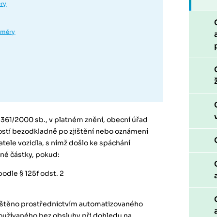
ry
směry
. 361/2000 sb., v platném znění, obecní úřad
stí bezodkladně po zjištění nebo oznámení
tele vozidla, s nímž došlo ke spáchání
ené částky, pokud:
odle § 125f odst. 2
zjištěno prostřednictvím automatizovaného
oužívaného bez obsluhy při dohledu na