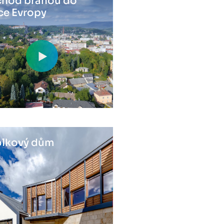
hod bránou do
ce Evropy
lkový dům