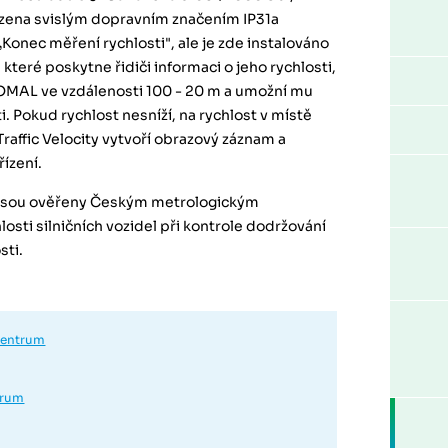
azena svislým dopravním značením IP31a
 „Konec měření rychlosti", ale je zde instalováno
 které poskytne řidiči informaci o jeho rychlosti,
OMAL ve vzdálenosti 100 - 20 m a umožní mu
. Pokud rychlost nesníží, na rychlost v místě
raffic Velocity vytvoří obrazový záznam a
ízení.
, jsou ověřeny Českým metrologickým
osti silničních vozidel při kontrole dodržování
sti.
centrum
trum