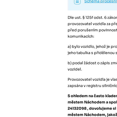
Schéma procesní
Dle ust. § 125f odst. 6 zák
provozovatel vozidla za př
před porušením povinnosti
komunikacích:
a) bylo vozidlo, jehož je 
jeho tabulka s přidělenou 
b) podal žádost o zápis zm
vozidel.
Provozovatel vozidla je vla
zapsána v registru silniční
S ohledem na často kladen
městem Náchodem a spole
24132098 , dovolujeme si 
městem Náchodem, jakožt