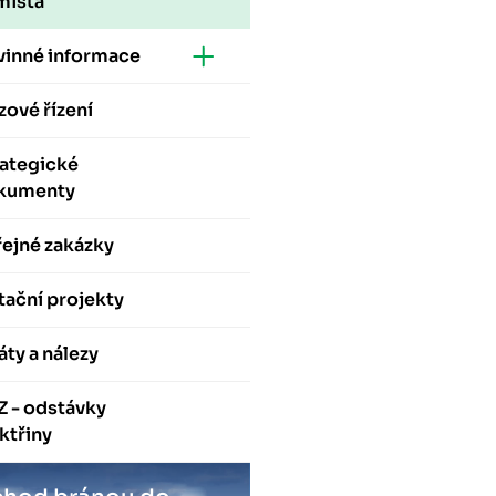
místa
vinné informace
zové řízení
rategické
kumenty
ejné zakázky
ační projekty
áty a nálezy
Z - odstávky
ktřiny