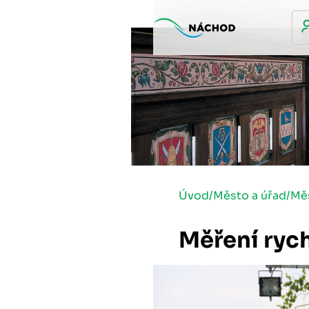
Úvod
/
Město a úřad
/
Mě
Měření rych