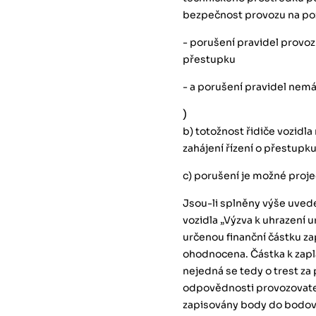
bezpečnost provozu na p
- porušení pravidel provo
přestupku
- a porušení pravidel nem
)
b) totožnost řidiče vozidl
zahájení řízení o přestupku
c) porušení je možné proj
Jsou-li splněny výše uved
vozidla „Výzva k uhrazení 
určenou finanční částku za
ohodnocena. Částka k zapl
nejedná se tedy o trest za 
odpovědnosti provozovatel
zapisovány body do bodov