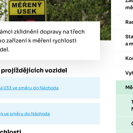
Zas
mě
Ra
ámci zklidnění dopravy na třech
St
o zařízení k měření rychlosti
a 
del.
Ko
projíždějících vozidel
Vyh
Mě
ká I/33 ve směru do Náchoda
I/14 ve směru do Náchoda
chlosti