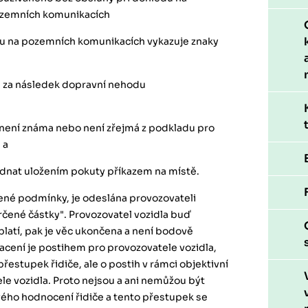
ozemních komunikacích
zu na pozemních komunikacích vykazuje znaky
á za následek dopravní nehodu
a není známa nebo není zřejmá z podkladu pro
 a
ednat uložením pokuty příkazem na místě.
ené podmínky, je odeslána provozovateli
určené částky". Provozovatel vozidla buď
platí, pak je věc ukončena a není bodově
acení je postihem pro provozovatele vozidla,
přestupek řidiče, ale o postih v rámci objektivní
e vozidla. Proto nejsou a ani nemůžou být
ého hodnocení řidiče a tento přestupek se