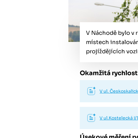
V Náchodě bylo v r
místech instalován
projíždějících vozi
Okamžitá rychlost 
V ul. Českoskalic
V ul.Kostelecká 
Úsekové měření ry