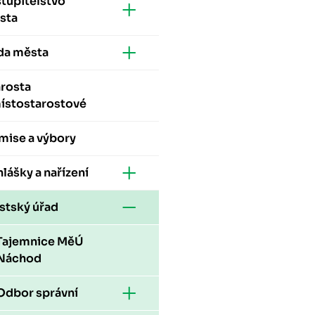
tupitelstvo
sta
da města
arosta
místostarostové
mise a výbory
lášky a nařízení
stský úřad
Tajemnice MěÚ
Náchod
Odbor správní