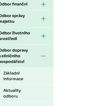
Odbor finanční
Odbor správy
majetku
Odbor životního
prostředí
Odbor dopravy
a silničního
hospodářství
Základní
informace
Aktuality
odboru