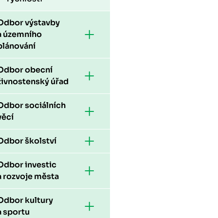
Odbor výstavby
a územního
plánování
Odbor obecní
živnostenský úřad
Odbor sociálních
věcí
Odbor školství
Odbor investic
a rozvoje města
Odbor kultury
a sportu