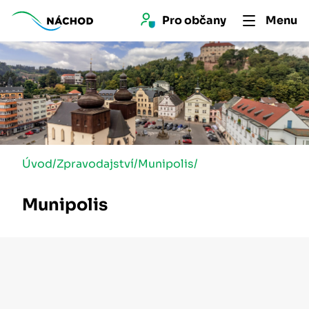
Pro 
občan
y
Menu
Úvod
/
Zpravodajství
/
Munipolis
/
Munipolis