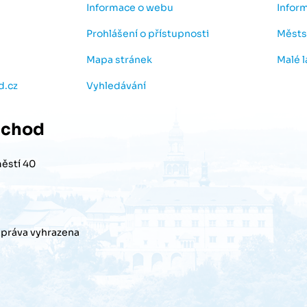
Informace o webu
Infor
Prohlášení o přístupnosti
Městs
Mapa stránek
Malé 
d.cz
Vyhledávání
chod
ěstí 40
práva vyhrazena