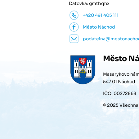
Datovka: gmtbqhx
+420 491 405 111
Město Náchod
podatelna@mestonacho
Město
Ná
Masarykovo nám
547 01 Náchod
IČO: 00272868
© 2025 Všechna 