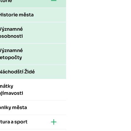
torie
Historie města
Významné
osobnosti
Významné
letopočty
Náchodští Židé
mátky
ajímavosti
oniky města
tura a sport