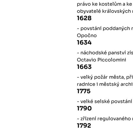
právo ke kostelům a ke š
obyvatelé královských
1628
- povstání poddaných 
Opočno
1634
- náchodské panství zís
Octavio Piccolomini
1663
- velký požár města, př
radnice i městský arch
1775
- velké selské povstání
1790
- zřízení regulovaného
1792