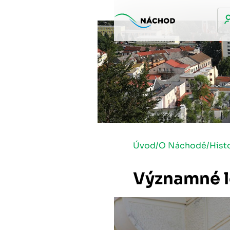
Úvod
/
O Náchodě
/
Hist
Významné 