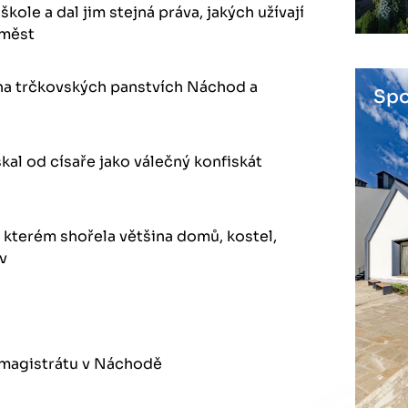
kole a dal jim stejná práva, jakých užívají
 měst
na trčkovských panstvích Náchod a
Spo
kal od císaře jako válečný konfiskát
i kterém shořela většina domů, kostel,
iv
 magistrátu v Náchodě