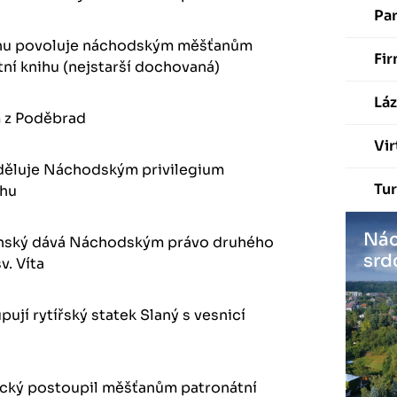
Pa
chu povoluje náchodským měšťanům
Fir
ní knihu (nejstarší dochovaná)
Láz
m z Poděbrad
Vir
 uděluje Náchodským privilegium
Tur
rhu
Nác
llonský dává Náchodským právo druhého
srd
v. Víta
ují rytířský statek Slaný s vesnicí
ický postoupil měšťanům patronátní