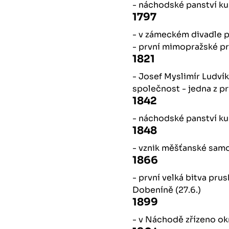
- náchodské panství k
1797
- v zámeckém divadle 
- první mimopražské p
1821
- Josef Myslimír Ludví
společnost - jedna z p
1842
- náchodské panství k
1848
- vznik měšťanské sam
1866
- první velká bitva pru
Dobeníně (27.6.)
1899
- v Náchodě zřízeno ok