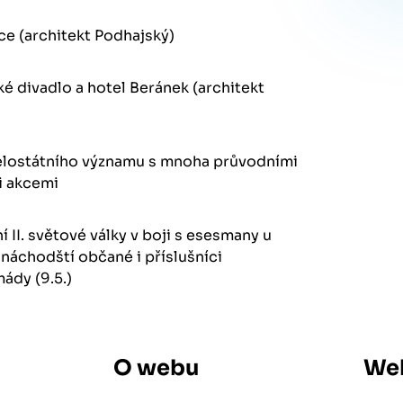
ce (architekt Podhajský)
é divadlo a hotel Beránek (architekt
elostátního významu s mnoha průvodními
i akcemi
í II. světové války v boji s esesmany u
i náchodští občané i příslušníci
ády (9.5.)
O webu
We