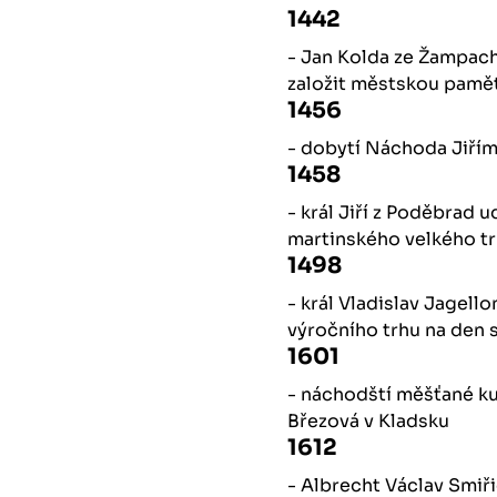
1442
- Jan Kolda ze Žampa
založit městskou pamět
1456
- dobytí Náchoda Jiří
1458
- král Jiří z Poděbrad
martinského velkého t
1498
- král Vladislav Jage
výročního trhu na den s
1601
- náchodští měšťané kup
Březová v Kladsku
1612
- Albrecht Václav Smiř