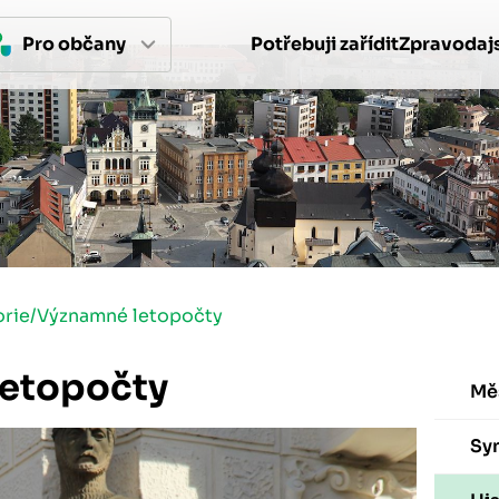
Pro 
občan
y
Potřebuji zařídit
Zpravodajs
orie
/
Významné letopočty
letopočty
Mě
Sy