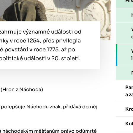
His
zahrnuje významné události od
ky v roce 1254, přes privilegia
ké povstání v roce 1775, až po
politické události v 20. století.
Pa
 (Hron z Náchoda)
a z
 polepšuje Náchodu znak, přidává do něj
Kr
Kul
ává náchodským měšťanům právo odúmrtě