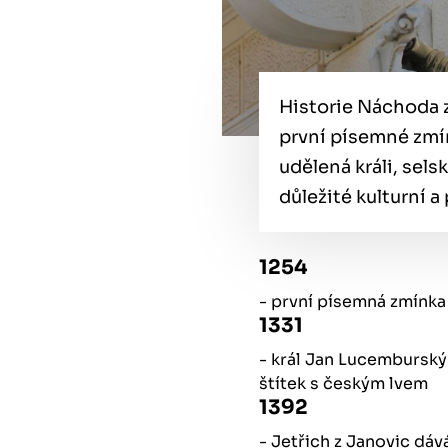
Historie Náchoda 
první písemné zmín
udělená králi, sels
důležité kulturní a 
1254
- první písemná zmínka
1331
- král Jan Lucemburský
štítek s českým lvem
1392
- Jetřich z Janovic d