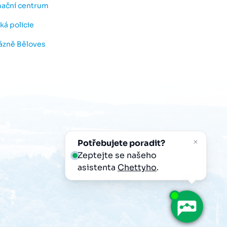
mační centrum
ká policie
lázně Běloves
Potřebujete poradit?
Zeptejte se našeho
asistenta
Chettyho
.