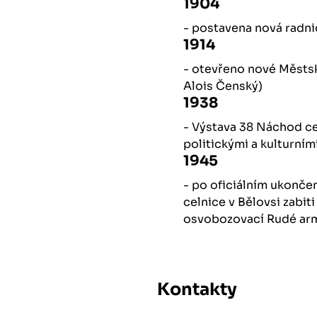
1904
- postavena nová radni
1914
- otevřeno nové Městsk
Alois Čenský)
1938
- Výstava 38 Náchod c
politickými a kulturním
1945
- po oficiálním ukončen
celnice v Bělovsi zabit
osvobozovací Rudé arm
Kontakty