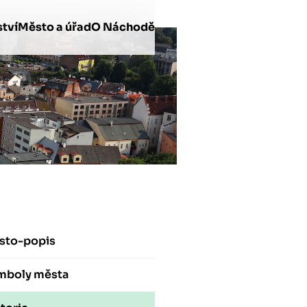
tví
Město a úřad
O Náchodě
sto-popis
mboly města