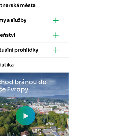
rtnerská města
my a služby
eňství
tuální prohlídky
istika
hod bránou do
ce Evropy