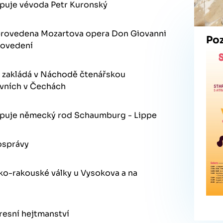
upuje vévoda Petr Kuronský
provedena Mozartova opera Don Giovanni
Po
rovedení
k zakládá v Náchodě čtenářskou
rvních v Čechách
upuje německý rod Schaumburg - Lippe
osprávy
sko-rakouské války u Vysokova a na
resní hejtmanství