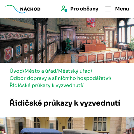
Pro 
občan
y
Menu
Úvod
/
Město a úřad
/
Městský úřad
/
Odbor dopravy a silničního hospodářství
/
Řidičské průkazy k vyzvednutí
/
Řidičské průkazy k vyzvednutí