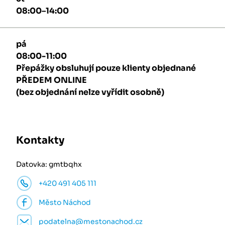
08:00–14:00
pá
08:00-11:00
Přepážky obsluhují pouze klienty objednané
PŘEDEM ONLINE
(bez objednání nelze vyřídit osobně)
Kontakty
Datovka: gmtbqhx
+420 491 405 111
Město Náchod
podatelna@mestonachod.cz