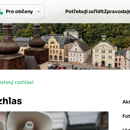
Pro 
občan
y
Potřebuji zařídit
Zpravodajs
stský rozhlas
/
zhlas
Akt
Fot