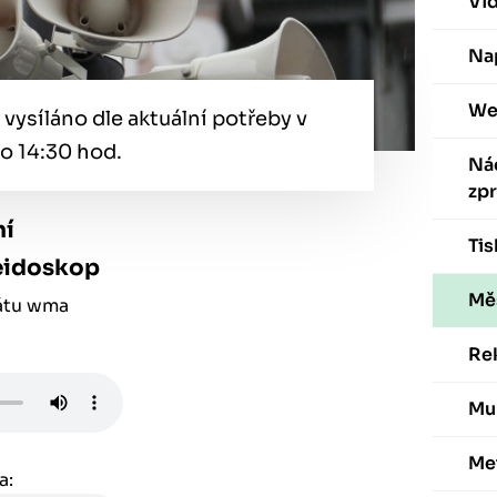
Vi
Nap
We
 vysíláno dle aktuální potřeby v
po 14:30 hod.
Ná
zp
ní
Ti
eidoskop
Mě
átu wma
Re
Mu
Me
a: