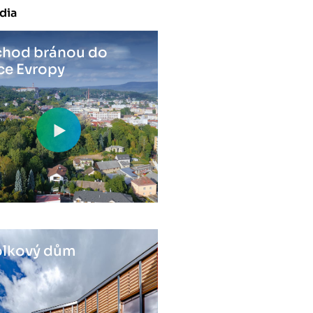
dia
hod bránou do
ce Evropy
lkový dům