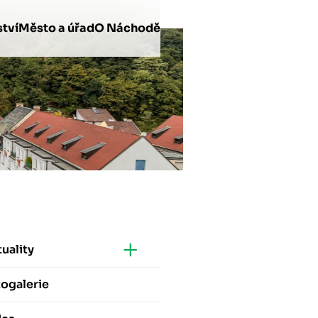
tví
Město a úřad
O Náchodě
uality
ogalerie