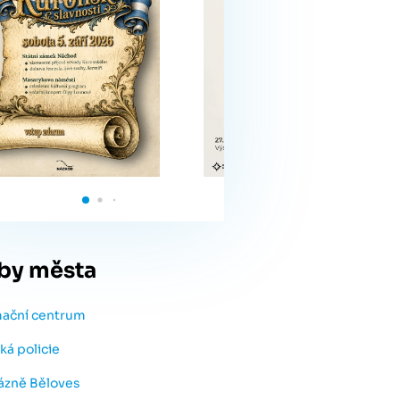
by města
mační centrum
ká policie
lázně Běloves