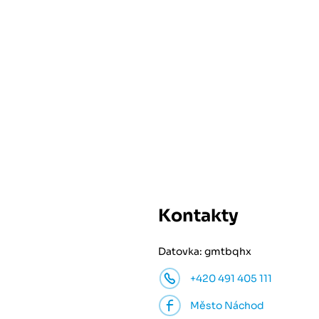
Kontakty
Datovka: gmtbqhx
+420 491 405 111
Město Náchod