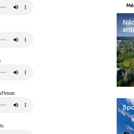
Mé
Nác
srd
:
vřince:
Spo
k: