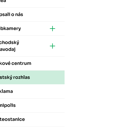
dea
sali o nás
bkamery
chodský
ravodaj
skové centrum
stský rozhlas
klama
nipolis
teostanice