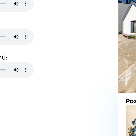
MÚ:
Po