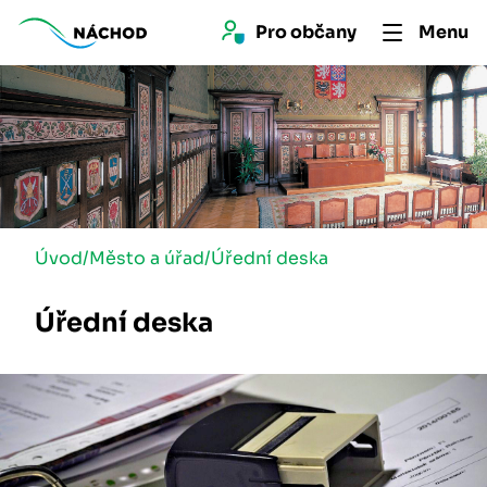
Pro 
občan
y
Menu
Úvod
/
Město a úřad
/
Úřední deska
Úřední deska