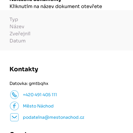
Kliknutím na název dokument otevřete
Typ
Název
Zveřejnil
Datum
Kontakty
Datovka: gmtbqhx
+420 491 405 111
Město Náchod
podatelna@mestonachod.cz