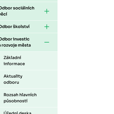
Odbor sociálních
věcí
Odbor školství
Odbor investic
a rozvoje města
Základní
informace
Aktuality
odboru
Rozsah hlavních
působností
Úřední deska