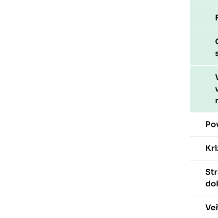
Po
Kri
St
do
Veř