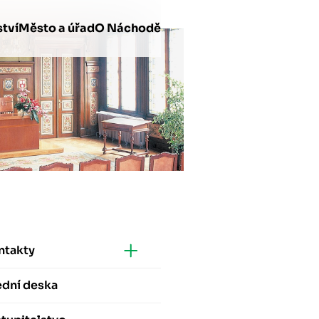
tví
Město a úřad
O Náchodě
ntakty
ední deska