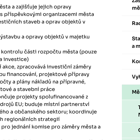
Zas
ta a zajišťuje jejich opravy
mě
i s příspěvkovými organizacemi města
stičních staveb a oprav objektů v
Ra
 výstavbu a opravy objektů v majetku
St
a 
a kontrolu části rozpočtu města (pouze
a investice)
Ko
í akce, zpracovává investiční záměry
bu financování, projektové přípravy
Vyh
počty a plány nákladů na přípravné,
tové a stavební práce
Mě
končuje projekty spolufinancované z
zdrojů EU; buduje místní partnerství
ého a občanského sektoru; koordinuje
h regionálních strategií
 pro jednání komise pro záměry města a