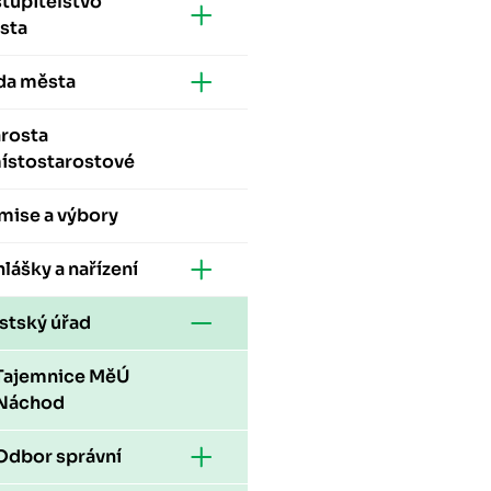
tupitelstvo
sta
da města
arosta
místostarostové
mise a výbory
lášky a nařízení
stský úřad
Tajemnice MěÚ
Náchod
Odbor správní