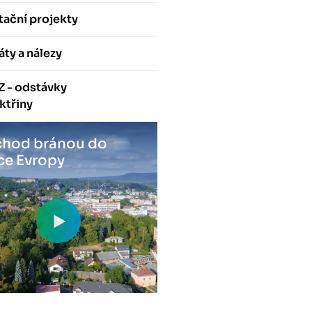
ační projekty
áty a nálezy
Z - odstávky
ktřiny
hod bránou do
ce Evropy