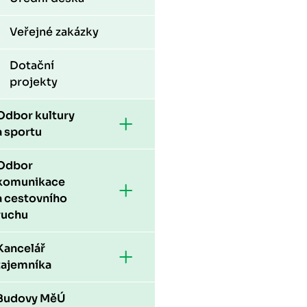
Veřejné zakázky
Dotační
projekty
Odbor kultury
a sportu
Odbor
komunikace
a cestovního
ruchu
Kancelář
tajemníka
Budovy MěÚ