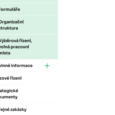
Formuláře
Organizační
struktura
Výběrová řízení,
volná pracovní
místa
vinné informace
zové řízení
rategické
kumenty
ejné zakázky