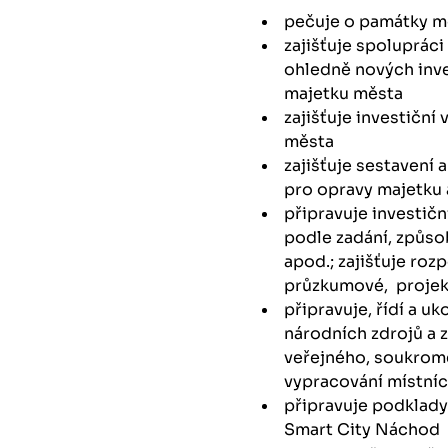
pečuje o památky měs
zajišťuje spoluprác
ohledně nových inve
majetku města
zajišťuje investiční
města
zajišťuje sestavení 
pro opravy majetku 
připravuje investičn
podle zadání, způso
apod.; zajišťuje roz
průzkumové, projek
připravuje, řídí a u
národních zdrojů a 
veřejného, soukrom
vypracování místníc
připravuje podklady
Smart City Náchod