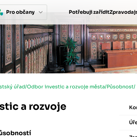
Pro 
občan
y
Potřebuji zařídit
Zpravodajs
stský úřad
/
Odbor investic a rozvoje města
/
Působnost
/
tic a rozvoje
Ko
Úř
působností