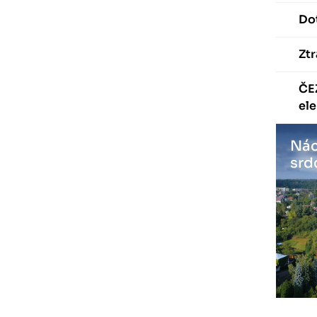
Dot
Ztr
ČE
ele
Nác
srd