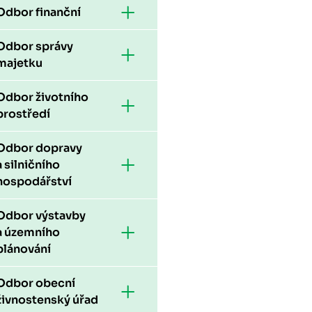
Odbor finanční
Odbor správy
majetku
Odbor životního
prostředí
Odbor dopravy
a silničního
hospodářství
Odbor výstavby
a územního
plánování
Odbor obecní
živnostenský úřad