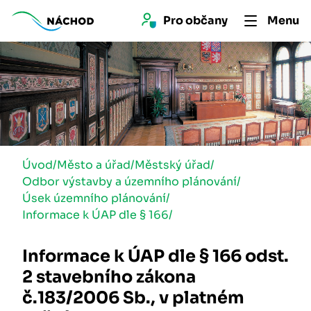
Pro 
občan
y
Menu
Úvod
/
Město a úřad
/
Městský úřad
/
Odbor výstavby a územního plánování
/
Úsek územního plánování
/
Informace k ÚAP dle § 166
/
Informace k ÚAP dle § 166 odst.
2 stavebního zákona
č.183/2006 Sb., v platném