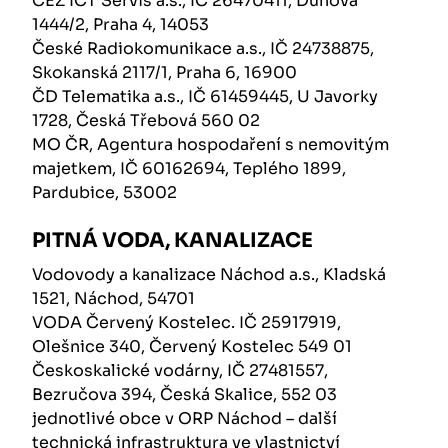
ČEZ ICT Servis a.s., IČ 26470411, Duhová
1444/2, Praha 4, 14053
České Radiokomunikace a.s., IČ 24738875,
Skokanská 2117/1, Praha 6, 16900
ČD Telematika a.s., IČ 61459445, U Javorky
1728, Česká Třebová 560 02
MO ČR, Agentura hospodaření s nemovitým
majetkem, IČ 60162694, Teplého 1899,
Pardubice, 53002
PITNÁ VODA, KANALIZACE
Vodovody a kanalizace Náchod a.s., Kladská
1521, Náchod, 54701
VODA Červený Kostelec. IČ 25917919,
Olešnice 340, Červený Kostelec 549 01
Českoskalické vodárny, IČ 27481557,
Bezručova 394, Česká Skalice, 552 03
jednotlivé obce v ORP Náchod – další
technická infrastruktura ve vlastnictví