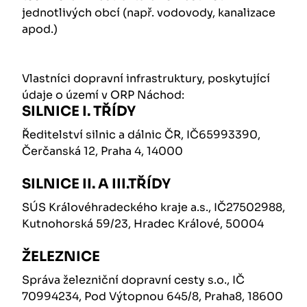
jednotlivých obcí (např. vodovody, kanalizace
apod.)
Vlastníci dopravní infrastruktury, poskytující
údaje o území v ORP Náchod:
SILNICE I. TŘÍDY
Ředitelství silnic a dálnic ČR, IČ65993390,
Čerčanská 12, Praha 4, 14000
SILNICE II. A III.TŘÍDY
SÚS Královéhradeckého kraje a.s., IČ27502988,
Kutnohorská 59/23, Hradec Králové, 50004
ŽELEZNICE
Správa železniční dopravní cesty s.o., IČ
70994234, Pod Výtopnou 645/8, Praha8, 18600