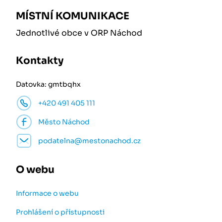
MÍSTNÍ KOMUNIKACE
Jednotlivé obce v ORP Náchod
Kontakty
Datovka: gmtbqhx
+420 491 405 111
Město Náchod
podatelna@mestonachod.cz
O webu
Informace o webu
Prohlášení o přístupnosti