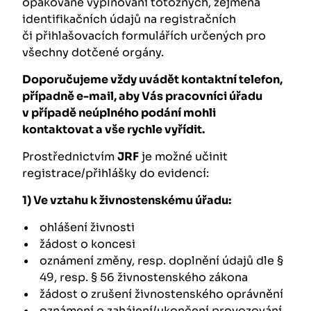
opakované vyplňování totožných
,
zejména
identifikačních údajů na registračních
či přihlašovacích formulářích určených pro
všechny dotčené orgány.
Doporučujeme vždy uvádět kontaktní telefon,
případně e-mail, aby Vás pracovníci úřadu
v případě neúplného podání mohli
kontaktovat a vše rychle vyřídit.
Prostřednictvím
JRF
je možné učinit
registrace/přihlášky do evidencí:
1)
Ve vztahu k živnostenskému úřadu:
ohlášení živnosti
žádost o koncesi
oznámení změny, resp. doplnění údajů dle §
49, resp. § 56 živnostenského zákona
žádost o zrušení živnostenského oprávnění
oznámení o zahájení/ukončení provozování