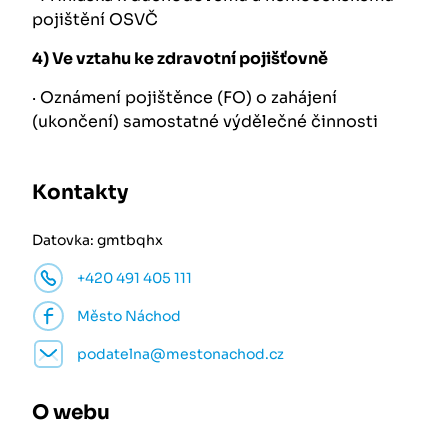
pojištění OSVČ
4)
Ve vztahu ke zdravotní pojišťovně
·
Oznámení pojištěnce (FO) o zahájení
(ukončení) samostatné výdělečné činnosti
Kontakty
Datovka: gmtbqhx
+420 491 405 111
Město Náchod
podatelna@mestonachod.cz
O webu