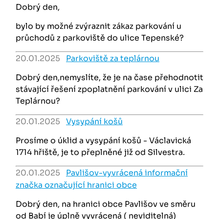
Dobrý den,
bylo by možné zvýraznit zákaz parkování u
průchodů z parkoviště do ulice Tepenské?
20.01.2025
Parkoviště za teplárnou
Dobrý den,nemyslíte, že je na čase přehodnotit
stávající řešení zpoplatnění parkování v ulici Za
Teplárnou?
20.01.2025
Vysypání košů
Prosíme o úklid a vysypání košů - Václavická
1714 hřiště, je to přeplněné již od Silvestra.
20.01.2025
Pavlišov-vyvrácená informační
značka označující hranici obce
Dobrý den, na hranici obce Pavlišov ve směru
od Babí je úplně vyvrácená ( neviditelná)