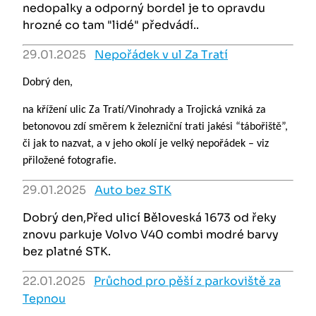
nedopalky a odporný bordel je to opravdu
hrozné co tam "lidé" předvádí..
29.01.2025
Nepořádek v ul Za Tratí
Dobrý den,
na křížení ulic Za Tratí/Vinohrady a Trojická vzniká za
betonovou zdí směrem k železniční trati jakési “tábořiště”,
či jak to nazvat, a v jeho okolí je velký nepořádek – viz
přiložené fotografie.
29.01.2025
Auto bez STK
Dobrý den,Před ulicí Běloveská 1673 od řeky
znovu parkuje Volvo V40 combi modré barvy
bez platné STK.
22.01.2025
Průchod pro pěší z parkoviště za
Tepnou