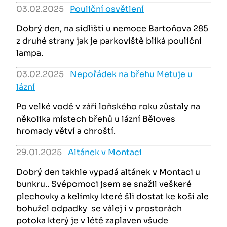
03.02.2025
Pouliční osvětlení
Dobrý den, na sídlišti u nemoce Bartoňova 285
z druhé strany jak je parkoviště bliká pouliční
lampa.
03.02.2025
Nepořádek na břehu Metuje u
lázní
Po velké vodě v září loňského roku zůstaly na
několika místech břehů u lázní Běloves
hromady větví a chroští.
29.01.2025
Altánek v Montaci
Dobrý den takhle vypadá altánek v Montaci u
bunkru.. Svépomoci jsem se snažil veškeré
plechovky a kelímky které šli dostat ke koši ale
bohužel odpadky se válej i v prostorách
potoka který je v létě zaplaven všude