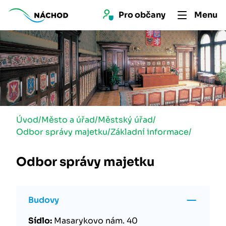
Pro 
občan
y
Menu
Úvod
/
Město a úřad
/
Městský úřad
/
Odbor správy majetku
/Základní informace
/
Odbor správy majetku
Budovy
Sídlo:
Masarykovo nám. 40