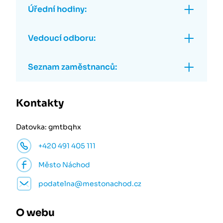
Úřední hodiny:
Vedoucí odboru:
Seznam zaměstnanců:
Kontakty
Datovka: gmtbqhx
+420 491 405 111
Město Náchod
podatelna@mestonachod.cz
O webu