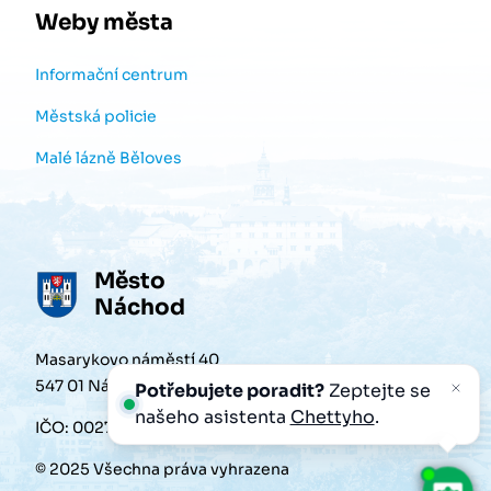
Weby města
Informační centrum
Městská policie
Malé lázně Běloves
Město
Náchod
Masarykovo náměstí 40
547 01 Náchod
Potřebujete poradit?
Zeptejte se
našeho asistenta
Chettyho
.
IČO: 00272868
© 2025 Všechna práva vyhrazena