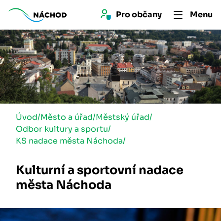
Pro 
občan
y
Menu
Úvod
/
Město a úřad
/
Městský úřad
/
Odbor kultury a sportu
/
KS nadace města Náchoda
/
Kulturní a sportovní nadace
města Náchoda