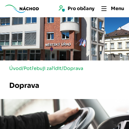
Pro 
občan
y
Menu
Úvod
/
Potřebuji zařídit
/
Doprava
Doprava