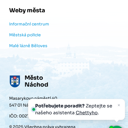
Weby města
Informační centrum
Městská policie
Malé lázně Běloves
Město
Náchod
Masarykovo náměstí 40
547 01 Náchod
Potřebujete poradit?
Zeptejte se
našeho asistenta
Chettyho
.
IČO: 00272868
© 2025 Všechna práva vyhrazena