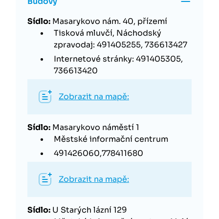
Budovy
Sídlo:
Masarykovo nám. 40, přízemí
Tisková mluvčí, Náchodský
zpravodaj: 491405255, 736613427
Internetové stránky: 491405305,
736613420
Zobrazit na mapě:
Sídlo:
Masarykovo náměstí 1
Městské informační centrum
491426060,778411680
Zobrazit na mapě:
Sídlo:
U Starých lázní 129