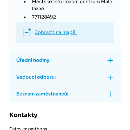
Městské informační centrum Malé
lázně
771128492
Zobrazit na mapě:
Úřední hodiny:
Vedoucí odboru:
Seznam zaměstnanců:
Kontakty
Datovka: gmtbqhx