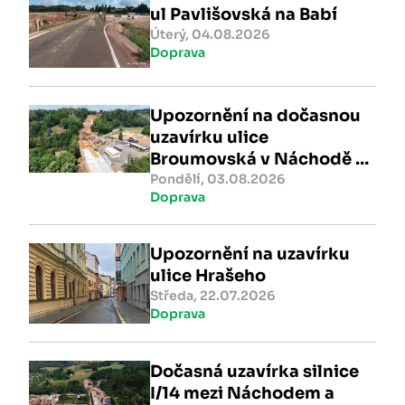
ul Pavlišovská na Babí
Úterý, 04.08.2026
Doprava
Upozornění na dočasnou
uzavírku ulice
Broumovská v Náchodě -
AKTUALIZOVÁNO
Pondělí, 03.08.2026
Doprava
Upozornění na uzavírku
ulice Hrašeho
Středa, 22.07.2026
Doprava
Dočasná uzavírka silnice
I/14 mezi Náchodem a