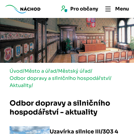
Pro 
občan
y
Menu
Úvod
/
Město a úřad
/
Městský úřad
/
Odbor dopravy a silničního hospodářství
/
Aktuality
/
Odbor dopravy a silničního
hospodářství - aktuality
Uzavírka silnice III/303 4