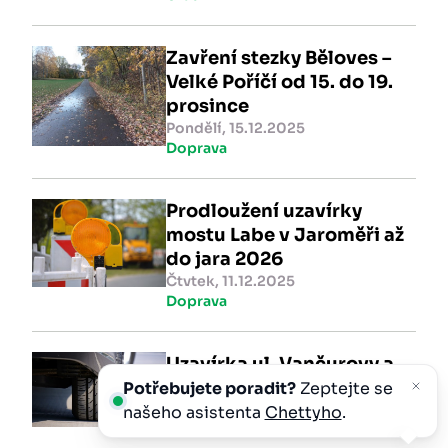
Zavření stezky Běloves –
Velké Poříčí od 15. do 19.
prosince
Pondělí, 15.12.2025
Doprava
Prodloužení uzavírky
mostu Labe v Jaroměři až
do jara 2026
Čtvtek, 11.12.2025
Doprava
Uzavírka ul. Vančurovy a
ul. Trojické
Potřebujete poradit?
Zeptejte se
Úterý, 09.12.2025
našeho asistenta
Chettyho
.
Doprava