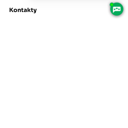
Kontakty
Datovka: gmtbqhx
+420 491 405 111
Město Náchod
podatelna@mestonachod.cz
O webu
Informace o webu
Prohlášení o přístupnosti
Mapa stránek
Vyhledávání