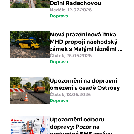
Dolní Radechovou
Neděle, 12.07.2026
Doprava
Nová prázdninová linka
MHD propojí náchodský
zámek s Malými lázněmi v
Bělovsi
Čtvtek, 25.06.2026
Doprava
Upozornění na dopravní
omezení v osadě Ostrovy
Čtvtek, 18.06.2026
Doprava
Upozornění odboru
dopravy: Pozor na
podvodné SMS zprávy