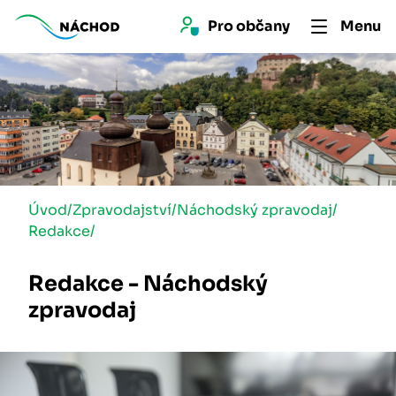
Pro 
občan
y
Menu
Úvod
/
Zpravodajství
/
Náchodský zpravodaj
/
Redakce
/
Redakce - Náchodský
zpravodaj