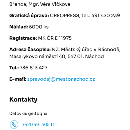
Břenda, Mgr. Věra Vlčková
Grafická úprava:
CREOPRESS, tel.: 491 420 239
Náklad:
5000 ks
Registrace:
MK ČR E 11975
Adresa časopisu:
NZ, Městský úřad v Náchodě,
Masarykovo náměstí 40, 547 01, Náchod
Tel.:
736 613 427
E-mail:
zpravodaj@mestonachod.cz
Kontakty
Datovka: gmtbqhx
+420 491 405 111