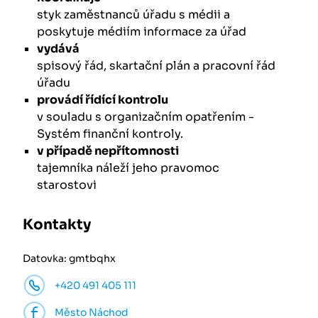
styk zaměstnanců úřadu s médii a
poskytuje médiím informace za úřad
vydává
spisový řád, skartační plán a pracovní řád
úřadu
provádí řídící kontrolu
v souladu s organizačním opatřením -
Systém finanční kontroly.
v případě nepřítomnosti
tajemníka náleží jeho pravomoc
starostovi
Kontakty
Datovka: gmtbqhx
+420 491 405 111
Město Náchod