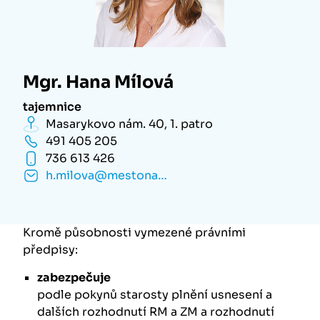
Mgr. Hana Mílová
tajemnice
Masarykovo nám. 40, 1. patro
491 405 205
736 613 426
h.milova@mestonachod.cz
Kromě působnosti vymezené právními
předpisy:
zabezpečuje
podle pokynů starosty plnění usnesení a
dalších rozhodnutí RM a ZM a rozhodnutí