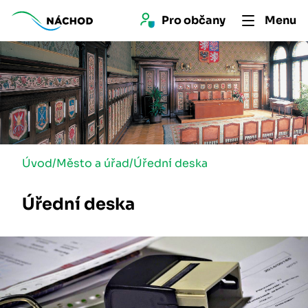
Pro 
občan
y
Menu
Úvod
/
Město a úřad
/
Úřední deska
Úřední deska