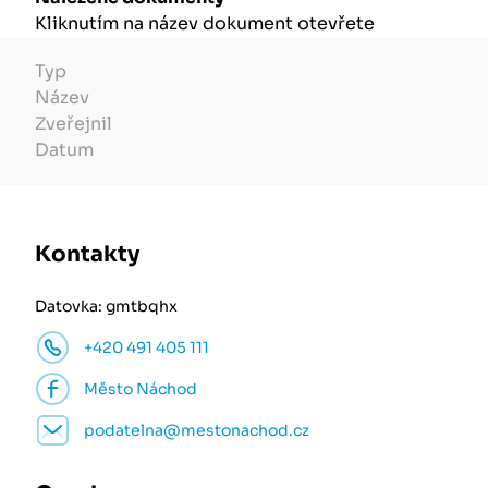
Kliknutím na název dokument otevřete
Typ
Název
Zveřejnil
Datum
Kontakty
Datovka: gmtbqhx
+420 491 405 111
Město Náchod
podatelna@mestonachod.cz