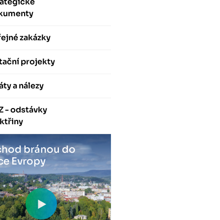
rategické
kumenty
ejné zakázky
ační projekty
áty a nálezy
Z - odstávky
ktřiny
hod bránou do
ce Evropy