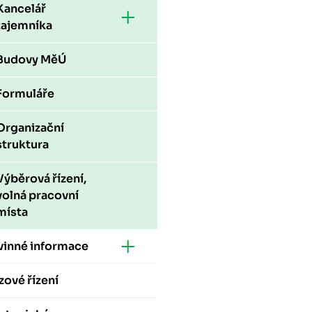
Kancelář
tajemníka
Budovy MěÚ
Formuláře
Organizační
struktura
Výběrová řízení,
volná pracovní
místa
vinné informace
zové řízení