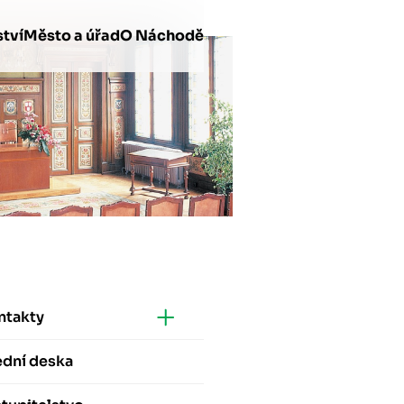
tví
Město a úřad
O Náchodě
ntakty
ední deska