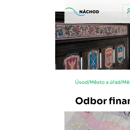
Úvod
/
Město a úřad
/
Mě
Odbor fina