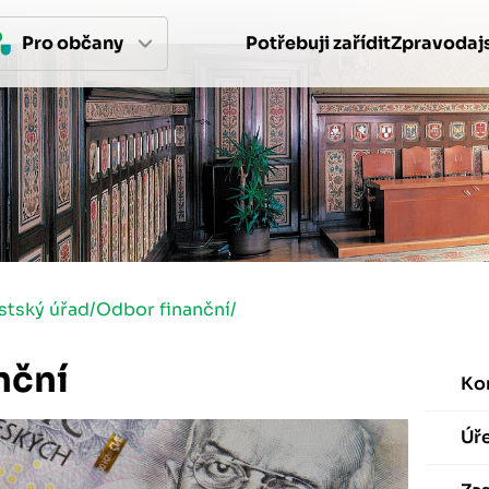
Pro 
občan
y
Potřebuji zařídit
Zpravodajs
stský úřad
/
Odbor finanční
/
nční
Ko
Úř