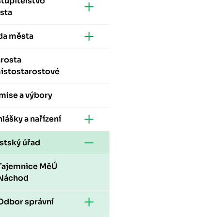
tupitelstvo
sta
da města
arosta
místostarostové
mise a výbory
lášky a nařízení
stský úřad
Tajemnice MěÚ
Náchod
Odbor správní