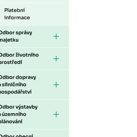
Platební
informace
Odbor správy
majetku
Odbor životního
prostředí
Odbor dopravy
a silničního
hospodářství
Odbor výstavby
a územního
plánování
Odbor obecní