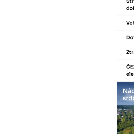
St
do
Veř
Dot
Ztr
ČE
ele
Nác
srd