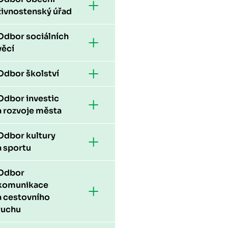
živnostenský úřad
Odbor sociálních
věcí
Odbor školství
Odbor investic
a rozvoje města
Odbor kultury
a sportu
Odbor
komunikace
a cestovního
ruchu