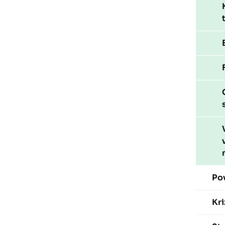
Po
Kri