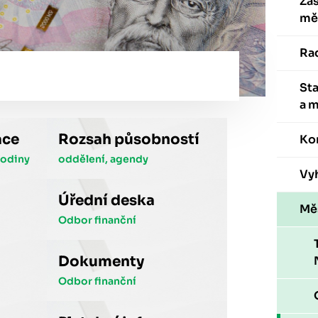
Zas
mě
Ra
St
a 
ace
Rozsah působností
Ko
hodiny
oddělení, agendy
Vyh
Úřední deska
Mě
Odbor finanční
Dokumenty
Odbor finanční