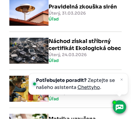
Pravidelná zkouška sirén
Úterý, 31.03.2026
Úřad
Náchod získal stříbrný
certifikát Ekologická obec
Úterý, 24.03.2026
Úřad
Představujeme vám
Potřebujete poradit?
Zeptejte se
Mateřskou školu Náchod
našeho asistenta
Chettyho
.
Neděle, 15.03.2026
Úřad
Matrika uzavřena
Středa, 04.02.2026