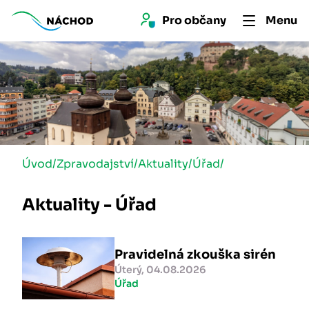
Pro 
občan
y
Menu
Úvod
/
Zpravodajství
/
Aktuality
/
Úřad
/
Aktuality - Úřad
Pravidelná zkouška sirén
Úterý, 04.08.2026
Úřad