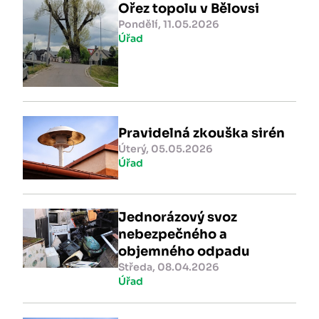
Ořez topolu v Bělovsi
Pondělí, 11.05.2026
Úřad
Pravidelná zkouška sirén
Úterý, 05.05.2026
Úřad
Jednorázový svoz
nebezpečného a
objemného odpadu
Středa, 08.04.2026
Úřad