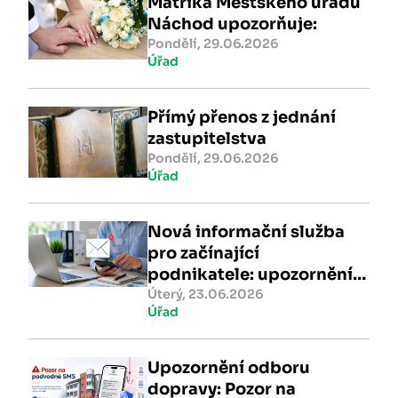
Matrika Městského úřadu
Náchod upozorňuje:
Pondělí, 29.06.2026
Úřad
Přímý přenos z jednání
zastupitelstva
Pondělí, 29.06.2026
Úřad
Nová informační služba
pro začínající
podnikatele: upozornění
do datových schránek
Úterý, 23.06.2026
Úřad
Upozornění odboru
dopravy: Pozor na