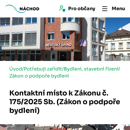
Pro 
občan
y
Menu
Úvod
/
Potřebuji zařídit
/
Bydlení, stavební řízení
/
Zákon o podpoře bydlení
Kontaktní místo k Zákonu č.
175/2025 Sb. (Zákon o podpoře
bydlení)