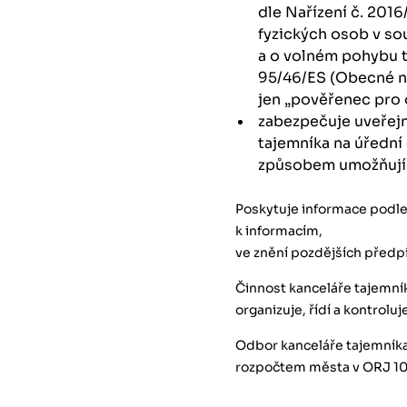
dle Nařízení č. 201
fyzických osob v so
a o volném pohybu t
95/46/ES (Obecné na
jen „pověřenec pro
zabezpečuje uveřej
tajemníka na úředn
způsobem umožňujíc
Poskytuje informace podle
k informacím,
ve znění pozdějších předp
Činnost kanceláře tajemní
organizuje, řídí a kontrolu
Odbor kanceláře tajemníka
rozpočtem města v ORJ 10 