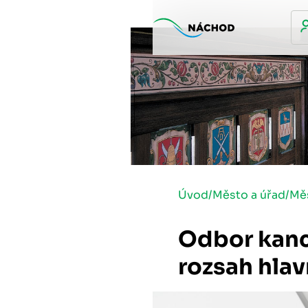
Úvod
/
Město a úřad
/
Mě
Odbor kanc
rozsah hla