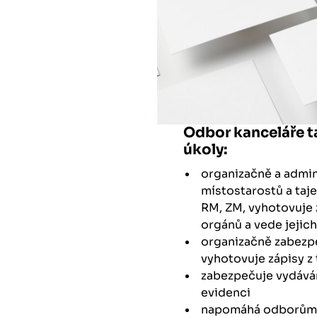
Odbor kanceláře t
úkoly:
organizačně a admini
místostarostů a taj
RM, ZM, vyhotovuje z
orgánů a vede jejich
organizačně zabezpe
vyhotovuje zápisy z 
zabezpečuje vydáván
evidenci
napomáhá odborům p