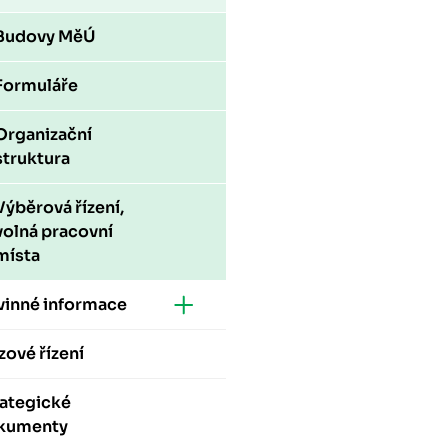
Budovy MěÚ
Formuláře
Organizační
struktura
Výběrová řízení,
volná pracovní
místa
vinné informace
zové řízení
rategické
kumenty