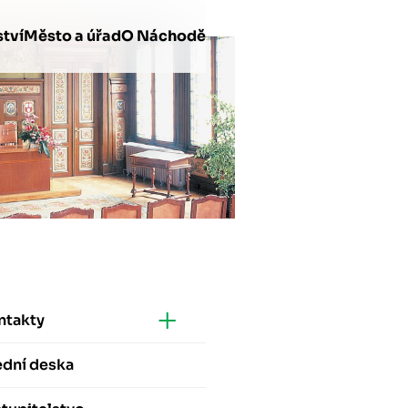
tví
Město a úřad
O Náchodě
ntakty
ední deska