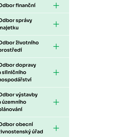
Odbor finanční
Odbor správy
majetku
Odbor životního
prostředí
Odbor dopravy
a silničního
hospodářství
Odbor výstavby
a územního
plánování
Odbor obecní
živnostenský úřad