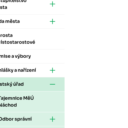
tupitelstvo
sta
da města
arosta
místostarostové
mise a výbory
lášky a nařízení
stský úřad
Tajemnice MěÚ
Náchod
Odbor správní