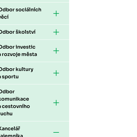
Odbor sociálních
věcí
Odbor školství
Odbor investic
a rozvoje města
Odbor kultury
a sportu
Odbor
komunikace
a cestovního
ruchu
Kancelář
tajemníka