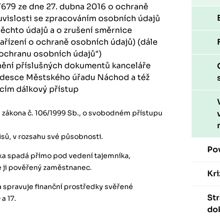
6/679 ze dne 27. dubna 2016 o ochraně
uvislosti se zpracováním osobních údajů
ěchto údajů a o zrušení směrnice
řízení o ochraně osobních údajů) (dále
 ochranu osobních údajů")
nění příslušných dokumentů kanceláře
í desce Městského úřadu Náchod a též
ím dálkový přístup
 zákona č. 106/1999 Sb., o svobodném přístupu
isů, v rozsahu své působnosti.
Po
ka spadá přímo pod vedení tajemníka,
je ji pověřený zaměstnanec.
Kri
 spravuje finanční prostředky svěřené
St
a 17.
do