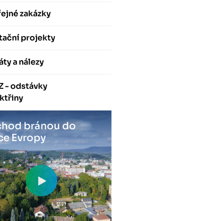
ejné zakázky
ační projekty
áty a nálezy
Z - odstávky
ktřiny
hod bránou do
ce Evropy