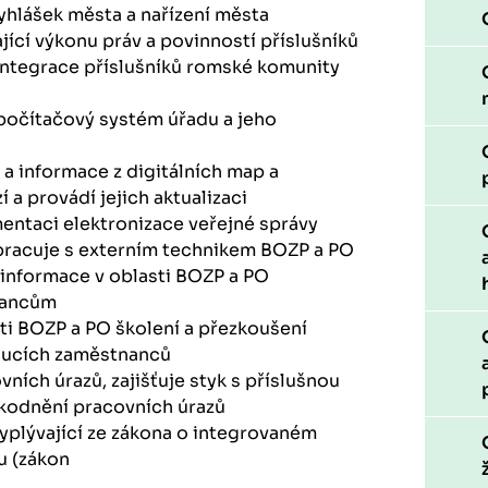
hlášek města a nařízení města
jící výkonu práv a povinností příslušníků
integrace příslušníků romské komunity
e počítačový systém úřadu a jeho
 a informace z digitálních map a
 a provádí jejich aktualizaci
ntaci elektronizace veřejné správy
pracuje s externím technikem BOZP a PO
informace v oblasti BOZP a PO
nancům
ti BOZP a PO školení a přezkoušení
oucích zaměstnanců
ních úrazů, zajišťuje styk s příslušnou
škodnění pracovních úrazů
yplývající ze zákona o integrovaném
u (zákon