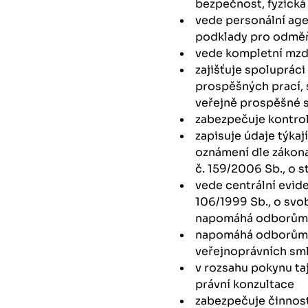
bezpečnost, fyzick
vede personální ag
podklady pro odmě
vede kompletní mz
zajišťuje spolupráci
prospěšných prací,
veřejně prospěšné 
zabezpečuje kontrol
zapisuje údaje týkaj
oznámení dle zákon
č. 159/2006 Sb., o s
vede centrální evide
106/1999 Sb., o sv
napomáhá odborům s
napomáhá odborům 
veřejnoprávních sm
v rozsahu pokynu t
právní konzultace
zabezpečuje činnos