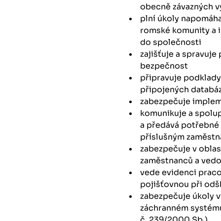
obecně závazných vy
plní úkoly napomáha
romské komunity a 
do společnosti
zajišťuje a spravuj
bezpečnost
připravuje podklady
připojených databází
zabezpečuje impleme
komunikuje a spolu
a předává potřebné 
příslušným zaměst
zabezpečuje v oblas
zaměstnanců a ved
vede evidenci pracov
pojišťovnou při od
zabezpečuje úkoly v
záchranném systém
č. 239/2000 Sb.)