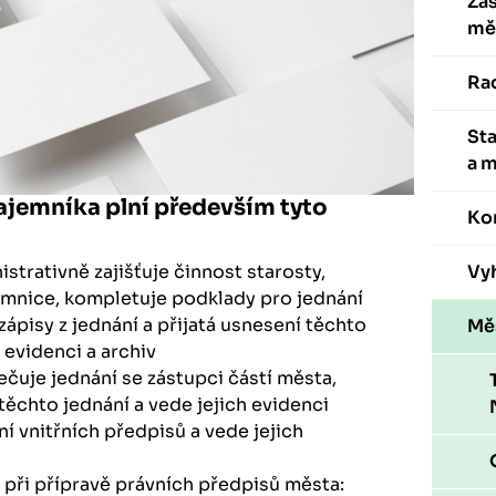
Zas
mě
Ra
St
a 
ajemníka plní především tyto
Ko
strativně zajišťuje činnost starosty,
Vyh
emnice, kompletuje podklady pro jednání
ápisy z jednání a přijatá usnesení těchto
Mě
 evidenci a archiv
čuje jednání se zástupci částí města,
těchto jednání a vede jejich evidenci
í vnitřních předpisů a vede jejich
ři přípravě právních předpisů města: