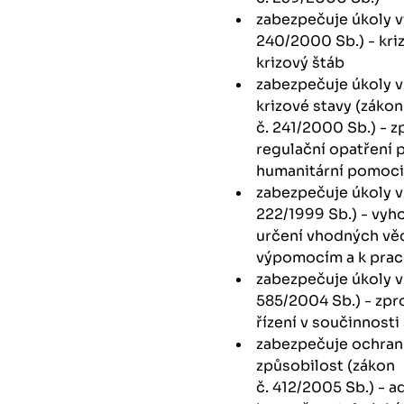
zabezpečuje úkoly vy
240/2000 Sb.) - kri
krizový štáb
zabezpečuje úkoly v
krizové stavy (zákon
č. 241/2000 Sb.) - 
regulační opatření p
humanitární pomoc
zabezpečuje úkoly v 
222/1999 Sb.) - vyh
určení vhodných vě
výpomocím a k pra
zabezpečuje úkoly v
585/2004 Sb.) - zp
řízení v součinnosti
zabezpečuje ochran
způsobilost (zákon
č. 412/2005 Sb.) - a