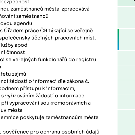
á bezpečnost
endu zaměstnanců města, zpracovává
ňování zaměstnanců
dovou agendu
 s Úřadem práce ČR týkající se veřejně
 společensky účelných pracovních míst,
služby apod.
ní činnost
ící se veřejných funkcionářů do registru
a
třetu zájmů
nci žádostí o informaci dle zákona č.
obodném přístupu k informacím,
 vyřizováním žádostí o informace
při vypracování soukromoprávních a
luv města
ajemnice poskytuje zaměstnancům města
t pověřence pro ochranu osobních údajů