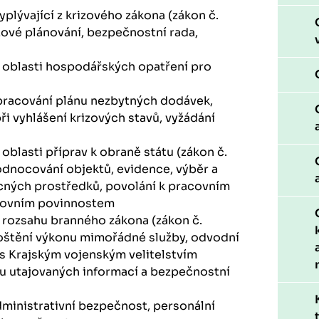
plývající z krizového zákona (zákon č.
zové plánování, bezpečnostní rada,
 oblasti hospodářských opatření pro
zpracování plánu nezbytných dodávek,
ři vyhlášení krizových stavů, vyžádání
i
oblasti příprav k obraně státu (zákon č.
odnocování objektů, evidence, výběr a
cných prostředků, povolání k pracovním
covním povinnostem
 rozsahu branného zákona (zákon č.
roštění výkonu mimořádné služby, odvodní
 s Krajským vojenským velitelstvím
u utajovaných informací a bezpečnostní
dministrativní bezpečnost, personální