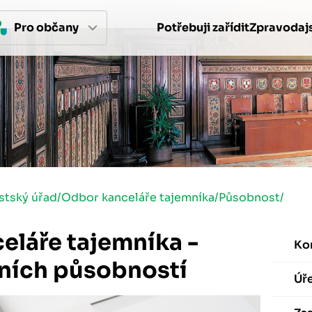
Pro 
občan
y
Potřebuji zařídit
Zpravodajs
stský úřad
/
Odbor kanceláře tajemníka
/
Působnost
/
eláře tajemníka -
Ko
vních působností
Úř