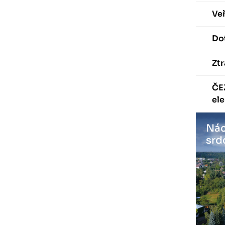
Veř
Dot
Ztr
ČE
ele
Nác
srd