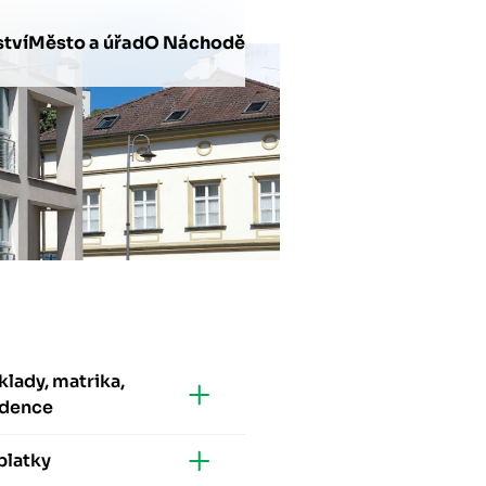
tví
Město a úřad
O Náchodě
lady, matrika,
idence
platky