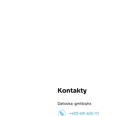
Kontakty
Datovka: gmtbqhx
+420 491 405 111