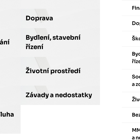
Fin
Doprava
Do
Bydlení, stavební
Ško
vání
řízení
Byd
říz
Životní prostředí
Soc
a z
Závady a nedostatky
Živ
sluha
Be
MM
a 