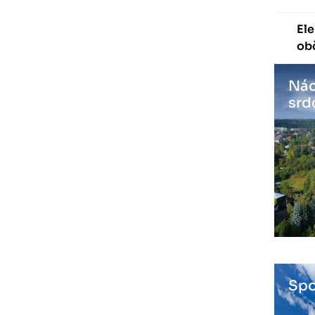
Ele
ob
Nác
srd
Spo