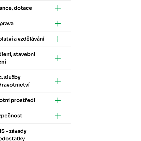
ance, dotace
prava
lství a vzdělávání
lení, stavební
ení
. služby
dravotnictví
otní prostředí
zpečnost
S - závady
nedostatky