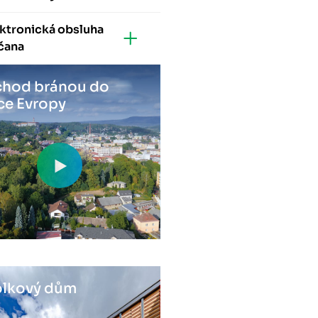
ktronická obsluha
čana
hod bránou do
ce Evropy
lkový dům