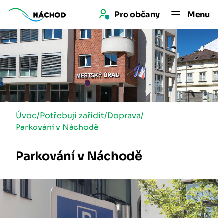
Pro 
občan
y
Menu
Úvod
/
Potřebuji zařídit
/
Doprava
/
Parkování v Náchodě
Parkování v Náchodě