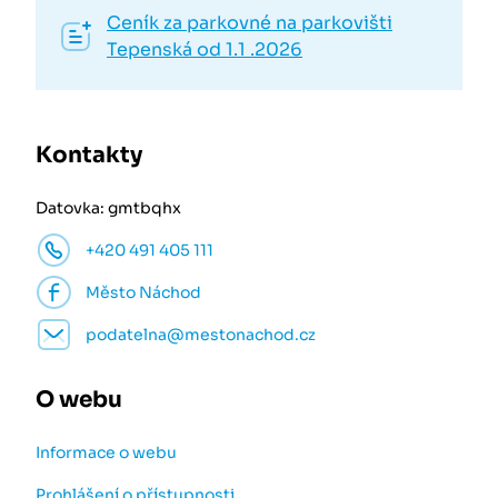
Ceník za parkovné na parkovišti
Tepenská od 1.1 .2026
Kontakty
Datovka: gmtbqhx
+420 491 405 111
Město Náchod
podatelna@mestonachod.cz
O webu
Informace o webu
Prohlášení o přístupnosti