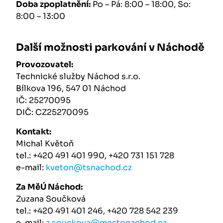
Doba zpoplatnění:
Po – Pá: 8:00 – 18:00, So:
8:00 – 13:00
Další možnosti parkování v Náchodě
Provozovatel:
Technické služby Náchod s.r.o.
Bílkova 196, 547 01 Náchod
IČ: 25270095
DIČ: CZ25270095
Kontakt:
Michal Květoň
tel.: +420 491 401 990, +420 731 151 728
e-mail:
kveton@tsnachod.cz
Za MěÚ Náchod:
Zuzana Součková
tel.: +420 491 401 246, +420 728 542 239
e-mail:
z.souckova@mestonachod.cz