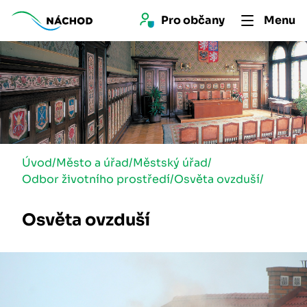
Pro 
občan
y
Menu
Úvod
/
Město a úřad
/
Městský úřad
/
Odbor životního prostředí
/
Osvěta ovzduší
/
Osvěta ovzduší