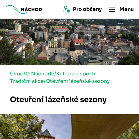
Pro 
občan
y
Menu
Úvod
/
O Náchodě
/
Kultura a sport
/
Tradiční akce
/
Otevření lázeňské sezony
Otevření lázeňské sezony