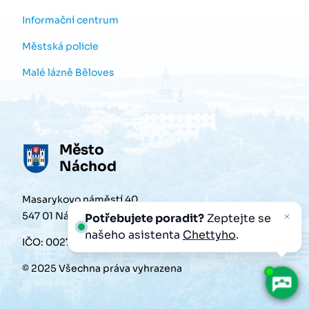
Informační centrum
Městská policie
Malé lázně Běloves
Město
Náchod
Masarykovo náměstí 40
547 01 Náchod
Potřebujete poradit?
Zeptejte se
našeho asistenta
Chettyho
.
IČO: 00272868
© 2025 Všechna práva vyhrazena