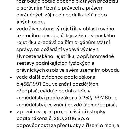
rozhoduje podle obecně platných předpisů
o správním řízení o právech a právem
chráněných zájmech podnikatelů nebo
jiných osob,
vede živnostenský rejstřík v oblasti svého
územního obvodu, údaje z živnostenského
rejstříku předává dalším orgánům státní
správy, na požádání vydává výpisy z
živnostenského rejstříku, popř. hromadné
sestavy podnikajících fyzických a
právnických osob ve svém územním obvodu
vede další evidence podle zákona
č.455/1991 Sb., ve znění pozdějších
předpisů, eviduje podnikatele v
zemědělství podle zákona č.252/1997 Sb., o
zemědělství, ve znění pozdějších předpisů,
v prvním stupni projednává přestupky
podle zákona č. 250/2016 Sb. o
odpovědnosti za přestupky a řízení o nich, a