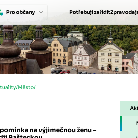
Pro 
občan
y
Potřebuji zařídit
Zpravodajs
tuality
/
Město
/
Akt
pomínka na výjimečnou ženu –
dii Bašteckou