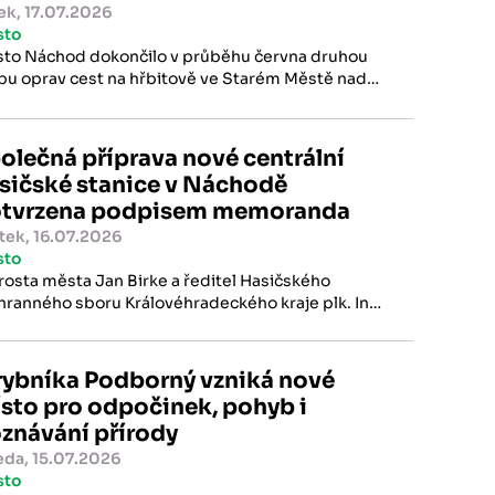
ek, 17.07.2026
sto
to Náchod dokončilo v průběhu června druhou
pu oprav cest na hřbitově ve Starém Městě nad
ují. Ta navázala na první část rekonstrukce, která
setkala s velmi pozitivním ohlasem návštěvníků.
olečná příprava nové centrální
sičské stanice v Náchodě
tvrzena podpisem memoranda
tek, 16.07.2026
sto
rosta města Jan Birke a ředitel Hasičského
hranného sboru Královéhradeckého kraje plk. Ing.
id Pouč dnes za účasti místostarostů podepsali
orandum o spolupráci při přípravě výstavby
ého sídla Centrální hasičské stanice a ředitelství
rybníka Podborný vzniká nové
mního odboru Východ HZS Královéhradeckého
sto pro odpočinek, pohyb i
je v lokalitě Náchod – Běloves.
znávání přírody
eda, 15.07.2026
sto