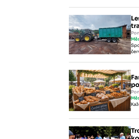
náv
Le
tr
Pon
Mě
Spo
čer
kon
Fa
po
Pon
Mě
Kaž
Tr
ko