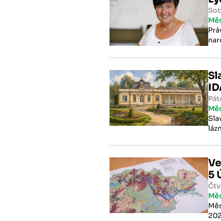
Sob
Mě
Prá
nar
Stá
čes
Sl
ID
Pát
Mě
Sla
láz
Ve
5 
Čtv
Mě
Měs
202