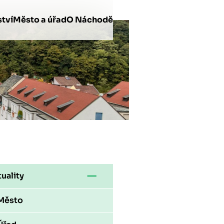
tví
Město a úřad
O Náchodě
uality
Město