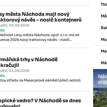
rhu změny č. 5 Územního plánu Náchod.
Ti
sy města Náchoda mají nový
Mě
aktorový návěs – nosič kontejnerů
dělí, 03.08.2026
Re
sto
lečnost Lesy města Náchoda, spol. s r.o. má od
Mu
vence 2026 nový traktorový návěs – nosič
tejnerů TN CTS 08-41-S.
Me
rmářské trhy v Náchodě
Mé
kračují!
dělí, 03.08.2026
sto
Nác
dou středu na Masarykově náměstí před radnicí.
srd
opické vedro? V Náchodě se dnes
ulovalo!