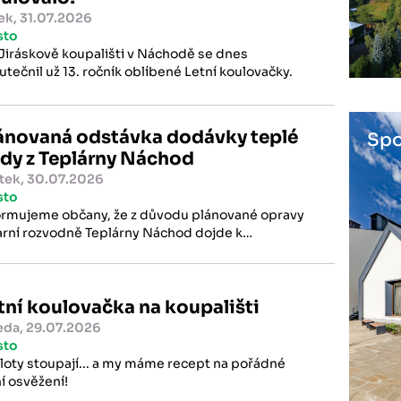
ek, 31.07.2026
sto
Jiráskově koupališti v Náchodě se dnes
utečnil už 13. ročník oblíbené Letní koulovačky.
ánovaná odstávka dodávky teplé
Spo
dy z Teplárny Náchod
tek, 30.07.2026
sto
ormujeme občany, že z důvodu plánované opravy
arní rozvodně Teplárny Náchod dojde k
asnému přerušení dodávky teplé vody.
Letní koulovačka na koupališti
eda, 29.07.2026
sto
loty stoupají... a my máme recept na pořádné
ní osvěžení!