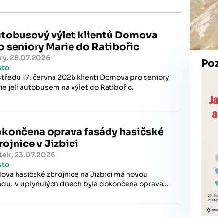
tobusový výlet klientů Domova
o seniory Marie do Ratibořic
rý, 28.07.2026
Po
sto
středu 17. června 2026 klienti Domova pro seniory
ie jeli autobusem na výlet do Ratibořic.
končena oprava fasády hasičské
rojnice v Jizbici
tek, 23.07.2026
sto
ova hasičské zbrojnice na Jizbici má novou
ádu. V uplynulých dnech byla dokončena oprava
kozené omítky, která přispěla nejen ke zlepšení
hnického stavu objektu, ale také k jeho
tojnějšímu vzhledu.