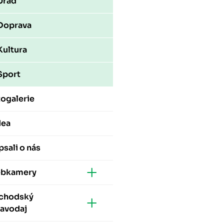
Úřad
Doprava
Kultura
Sport
ogalerie
dea
sali o nás
bkamery
chodský
ravodaj