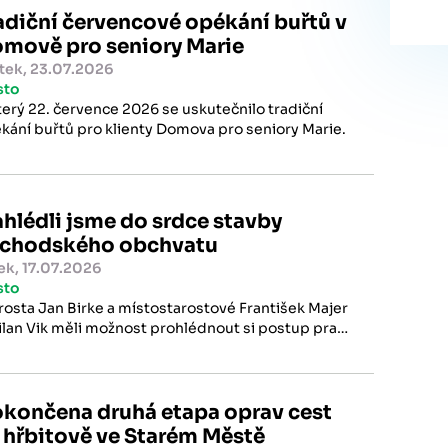
adiční červencové opékání buřtů v
mově pro seniory Marie
tek, 23.07.2026
sto
terý 22. července 2026 se uskutečnilo tradiční
kání buřtů pro klienty Domova pro seniory Marie.
hlédli jsme do srdce stavby
chodského obchvatu
ek, 17.07.2026
sto
rosta Jan Birke a místostarostové František Majer
ilan Vik měli možnost prohlédnout si postup prací
tunelu Dolní Radechová, jehož celková délka je
,38 metrů plus hloubené části.
končena druhá etapa oprav cest
 hřbitově ve Starém Městě