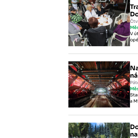
Tr
Do
Čtv
Mě
V ú
opé
Na
ná
Pát
Mě
Sta
a M
na 
301
Do
na