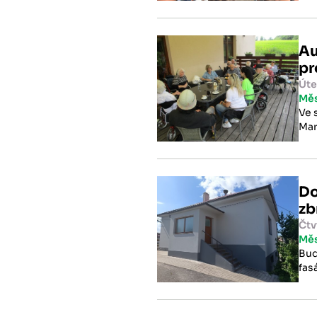
Au
pr
Úte
Mě
Ve 
Mar
Do
zb
Čtv
Mě
Bud
fas
poš
tec
důs