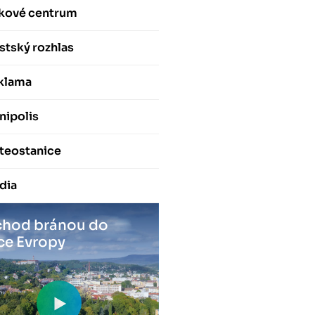
skové centrum
stský rozhlas
klama
nipolis
teostanice
dia
hod bránou do
ce Evropy