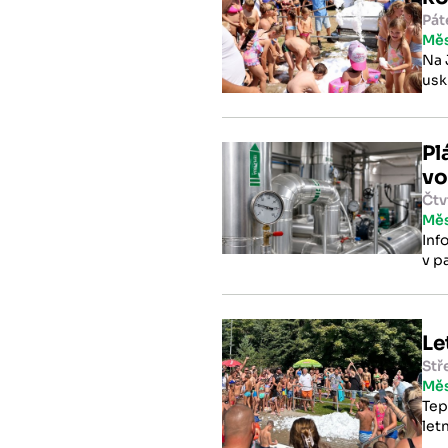
Pát
Mě
Na 
usk
Pl
vo
Čtv
Mě
Inf
v p
doč
Stř
Mě
Tep
let