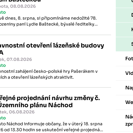
ota, 08.08.2026
sto
vě dnes, 8. srpna, si připomínáme nedožité 78.
ozeniny paní Lydie Baštecké, bývalé ředitelky
tního okresního archivu v Náchodě, významné
ké archivářky a regionální historičky.
avnostní otevření lázeňské budovy
A
Fot
ek, 07.08.2026
sto
vnostní zahájení česko-polské hry Pašerákem v
Vi
ních a otevření lázeňských atraktivit.
Nap
řejné projednání návrhu změny č.
We
Územního plánu Náchod
tek, 06.08.2026
Ná
sto
zp
to Náchod informuje občany, že v úterý 18. srpna
6 od 13.30 hodin se uskuteční veřejné projednání