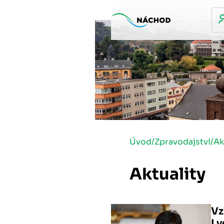
Úvod
/
Zpravodajství
/
Ak
Aktuality
Vz
Ly