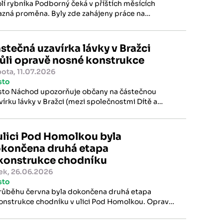
lí rybníka Podborný čeká v příštích měsících
azná proměna. Byly zde zahájeny práce na
udování nové naučné stezky, která rozšíří nabídku
t pro procházky, aktivní odpočinek i poznávání
rody a vytvoří další atraktivní veřejný prostor pro
stečná uzavírka lávky v Bražci
vatele i návštěvníky Náchoda.
ůli opravě nosné konstrukce
ota, 11.07.2026
sto
to Náchod upozorňuje občany na částečnou
vírku lávky v Bražci (mezi společnostmi Dítě a
toň), kde v těchto dnech probíhají nezbytné
avné práce.
ulici Pod Homolkou byla
končena druhá etapa
konstrukce chodníku
ek, 26.06.2026
sto
růběhu června byla dokončena druhá etapa
onstrukce chodníku v ulici Pod Homolkou. Opravy
týkaly úseku od ulice Dobrovského po ulici
jickou v celkové délce přibližně 146 metrů.