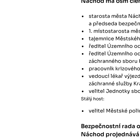
Náchod má osm čle
starosta města Nách
a předseda bezpečn
1. místostarosta mě
tajemnice Městskéh
ředitel Územního o
ředitel Územního o
záchranného sboru 
pracovník krizovéh
vedoucí lékař výje
záchranné služby Kr
velitel Jednotky s
Stálý host:
velitel Městské pol
Bezpečnostní rada o
Náchod projednává 