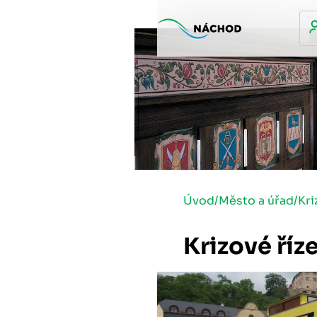
Úvod
/
Město a úřad
/
Kri
Krizové říz