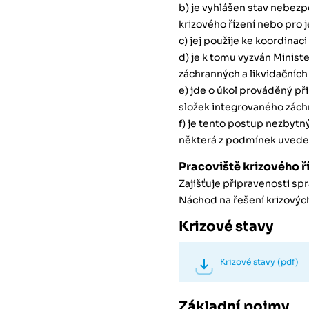
b) je vyhlášen stav nebezp
krizového řízení nebo pro j
c) jej použije ke koordinac
d) je k tomu vyzván Minist
záchranných a likvidačních 
e) jde o úkol prováděný při
složek integrovaného zác
f) je tento postup nezbytn
některá z podmínek uveden
Pracoviště krizového ř
Zajišťuje připravenosti s
Náchod na řešení krizových
Krizové stavy
Krizové stavy (pdf)
Základní pojmy