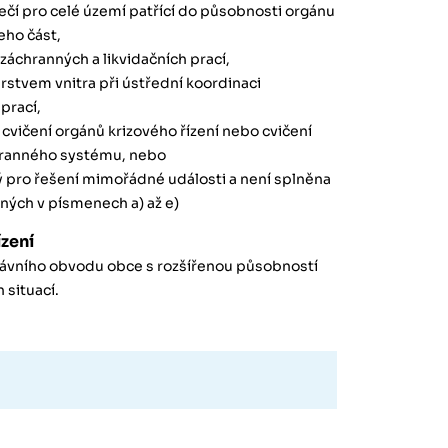
ečí pro celé území patřící do působnosti orgánu
eho část,
i záchranných a likvidačních prací,
erstvem vnitra při ústřední koordinaci
prací,
 cvičení orgánů krizového řízení nebo cvičení
hranného systému, nebo
ý pro řešení mimořádné události a není splněna
ých v písmenech a) až e)
ízení
právního obvodu obce s rozšířenou působností
 situací.