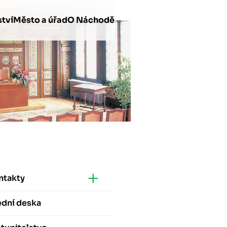
tví
Město a úřad
O Náchodě
ntakty
ední deska