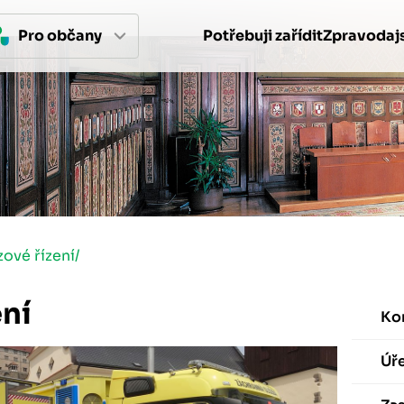
Pro 
občan
y
Potřebuji zařídit
Zpravodajs
zové řízení
/
ení
Ko
Úř