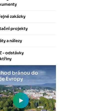
kumenty
ejné zakázky
ační projekty
áty a nálezy
Z - odstávky
ktřiny
hod bránou do
ce Evropy