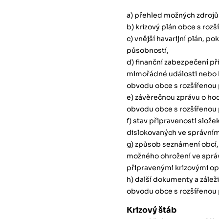
a) přehled možných zdrojů r
b) krizový plán obce s roz
c) vnější havarijní plán, p
působností,
d) finanční zabezpečení p
mimořádné události nebo kr
obvodu obce s rozšířenou
e) závěrečnou zprávu o hod
obvodu obce s rozšířenou
f) stav připravenosti slo
dislokovaných ve správní
g) způsob seznámení obcí,
možného ohrožení ve sprá
připravenými krizovými op
h) další dokumenty a záleži
obvodu obce s rozšířenou p
Krizový štáb