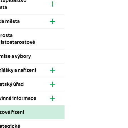
tupitelstvo
sta
da města
arosta
místostarostové
mise a výbory
lášky a nařízení
stský úřad
vinné informace
zové řízení
rategické