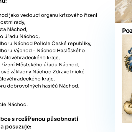
nů:
od jako vedoucí orgánu krizového řízení
ostní rady,
sta Náchod,
Po
o úřadu Náchod,
dboru Náchod Policie České republiky,
dboru Východ - Náchod Hasičského
Královéhradeckého kraje,
o řízení Městského úřadu Náchod,
zdové základny Náchod Zdravotnické
álovéhradeckého kraje,
boru dobrovolných hasičů Náchod.
icie Náchod.
bce s rozšířenou působností
a posuzuje: