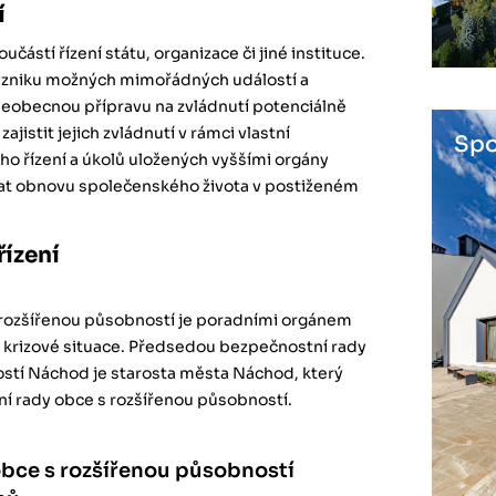
í
oučástí řízení státu, organizace či jiné instituce.
 vzniku možných mimořádných událostí a
 všeobecnou přípravu na zvládnutí potenciálně
ajistit jejich zvládnutí v rámci vlastní
Spo
ho řízení a úkolů uložených vyššími orgány
ovat obnovu společenského života v postiženém
řízení
 rozšířenou působností je poradními orgánem
a krizové situace. Předsedou bezpečnostní rady
stí Náchod je starosta města Náchod, který
í rady obce s rozšířenou působností.
bce s rozšířenou působností