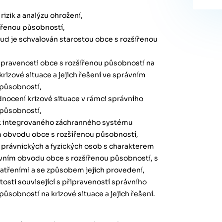
izik a analýzu ohrožení,
šířenou působností,
okud je schvalován starostou obce s rozšířenou
řipravenosti obce s rozšířenou působností na
izové situace a jejich řešení ve správním
 působností,
nocení krizové situace v rámci správního
 působností,
žek integrovaného záchranného systému
m obvodu obce s rozšířenou působností,
 právnických a fyzických osob s charakterem
vním obvodu obce s rozšířenou působností, s
atřeními a se způsobem jejich provedení,
tosti související s připraveností správního
ůsobností na krizové situace a jejich řešení.