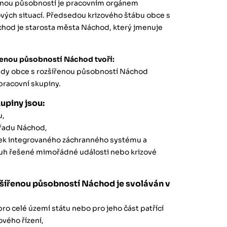
řenou působností je pracovním orgánem
zových situací. Předsedou krizového štábu obce s
hod je starosta města Náchod, který jmenuje
ířenou působností Náchod tvoří:
ady obce s rozšířenou působností Náchod
 pracovní skupiny.
upiny jsou:
u,
úřadu Náchod,
ožek integrovaného záchranného systému a
ruh řešené mimořádné události nebo krizové
zšířenou působností Náchod je svoláván v
 pro celé území státu nebo pro jeho část patřící
vého řízení,