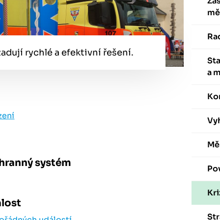
Zas
mě
Ra
adují rychlé a efektivní řešení.
St
a 
Ko
zení
Vyh
Mě
chranný systém
Po
Kri
álost
St
mořádných událostí