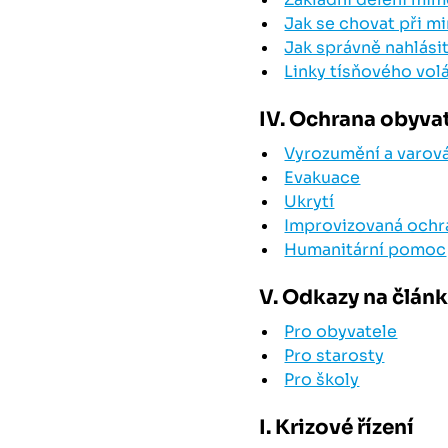
Jak se chovat při m
Jak správně nahlási
Linky tísňového vol
IV. Ochrana obyva
Vyrozumění a varov
Evakuace
Ukrytí
Improvizovaná ochr
Humanitární pomoc
V. Odkazy na člán
Pro obyvatele
Pro starosty
Pro školy
I. Krizové řízení