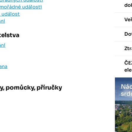
do
imořádné události
t událost
Veř
ání
Dot
telstva
ání
Ztr
ČE
ana
ele
Nác
ky, pomůcky, příručky
srd