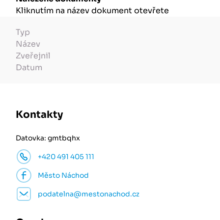
Kliknutím na název dokument otevřete
Typ
Název
Zveřejnil
Datum
Kontakty
Datovka: gmtbqhx
+420 491 405 111
Město Náchod
podatelna@mestonachod.cz