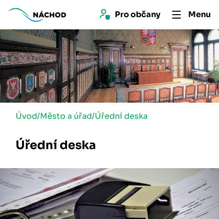
Pro 
občan
y
Menu
Úvod
/
Město a úřad
/
Úřední deska
Úřední deska