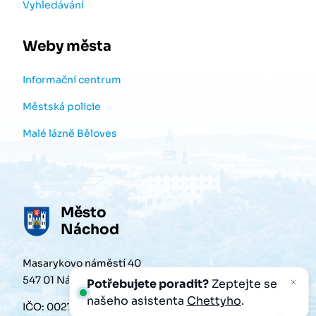
Vyhledávání
Weby města
Informační centrum
Městská policie
Malé lázně Běloves
Město
Náchod
Masarykovo náměstí 40
547 01 Náchod
Potřebujete poradit?
Zeptejte se
našeho asistenta
Chettyho
.
IČO: 00272868