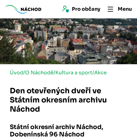
Pro 
občan
y
Menu
Úvod
/
O Náchodě
/
Kultura a sport
/
Akce
Den otevřených dveří ve
Státním okresním archivu
Náchod
Státní okresní archiv Náchod,
Dobenínská 96 Náchod